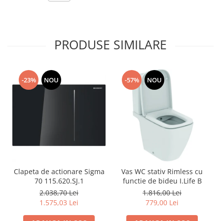
PRODUSE SIMILARE
-23%
NOU
-57%
NOU
Clapeta de actionare Sigma
Vas WC stativ Rimless cu
70 115.620.SJ.1
functie de bideu I.Life B
2.038,70 Lei
1.816,00 Lei
1.575,03 Lei
779,00 Lei