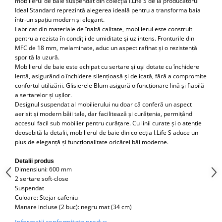
mobilierul de baie suspendat din colecția I.Life S de la producătorul
Capace WC clasice
Ideal Standard reprezintă alegerea ideală pentru a transforma baia
Capace bideuri
într-un spațiu modern și elegant.
Fabricat din materiale de înaltă calitate, mobilierul este construit
Pisoare
pentru a rezista în condiții de umiditate și uz intens. Fronturile din
MFC de 18 mm, melaminate, aduc un aspect rafinat și o rezistență
sporită la uzură.
Mobilierul de baie este echipat cu sertare și uși dotate cu închidere
lentă, asigurând o închidere silențioasă și delicată, fără a compromite
confortul utilizării. Glisierele Blum asigură o funcționare lină și fiabilă
a sertarelor și ușilor.
Designul suspendat al mobilierului nu doar că conferă un aspect
aerisit și modern băii tale, dar facilitează și curățenia, permițând
accesul facil sub mobilier pentru curățare. Cu linii curate și o atenție
deosebită la detalii, mobilierul de baie din colecția I.Life S aduce un
plus de eleganță și funcționalitate oricărei băi moderne.
Detalii produs
Dimensiuni: 600 mm
2 sertare soft-close
Suspendat
Culoare: Stejar cafeniu
Manare incluse (2 buc): negru mat (34 cm)