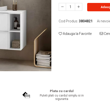
Adaug
Cod Produs:
3804821
Ai nevoi
Adauga la Favorite
Cere
Plata cu cardul
Puteti plati cu cardul simplu si in
siguranta