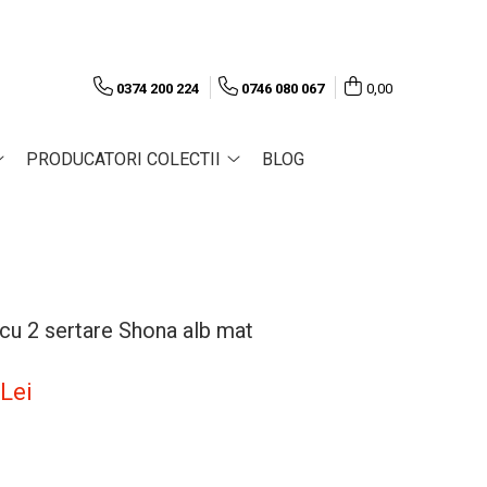
0374 200 224
0746 080 067
0,00
PRODUCATORI COLECTII
BLOG
cu 2 sertare Shona alb mat
 Lei