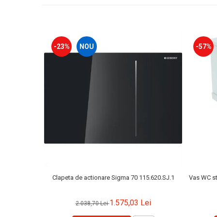
Capace WC clasice
Capace bideuri
Pisoare
-23%
NOU
-57%
Clapeta de actionare Sigma 70 115.620.SJ.1
Vas WC sta
1.575,03 Lei
2.038,70 Lei