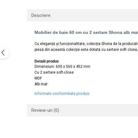
Lavoare
Descriere
Lavoare freestanding
Lavoare pe blat
Lavoare sub blat
Mobilier de baie 60 cm cu 2 sertare Shona alb ma
Lavoare pe mobilier
Cu eleganță și funcționalitate, colecția Shona de la producăto
Lavoare incastrabile
piesă din această colecție este dotată cu sertare soft close, c
Lavoare suspendate,semipiedestal
Detalii produs
Bideuri
Dimensiuni: 600 x 560 x 452 mm
Cu 2 sertare soft-close
Bideuri stative
MDF
Bideuri suspendate
Alb mat
Vase WC
Informatii conformitate produs
Vase WC stative
Vase WC suspendate
Review-uri
(0)
WC pentru persoane cu dizabilitati
Capace
Capace WC softclose