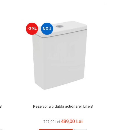
-39%
NOU
-10%
B
Rezervor wc dubla actionare I.Life B
Cada 
489,00 Lei
797,00 Lei
2.