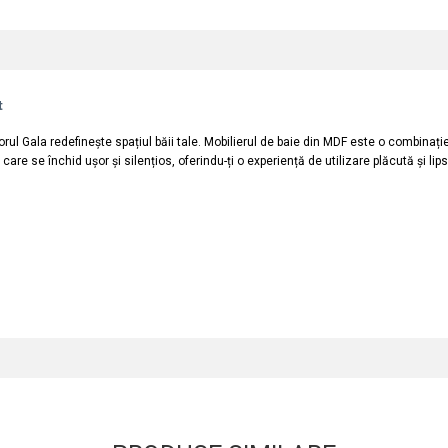
t
rul Gala redefinește spațiul băii tale. Mobilierul de baie din MDF este o combinație
are se închid ușor și silențios, oferindu-ți o experiență de utilizare plăcută și li