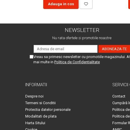
Adauga in cos
NEWSLETTER
Nu rata ofertele si promotiile noastre
Vreau sa primesc newsletter cu promotiile magazinului. A
mai multe in
Politica de Confidentialitate
INFORMATII
SERVICII
Despre noi
Contact
Termeni si Conditii
Cumpără î
Protectia datelor personale
Politica de
Modalitati de plata
Politica de
Harta Sitului
Formular R
Cookie
ANPC