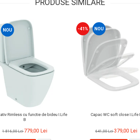
PRODUSE SIMILARE
-41%
NOU
NOU
tiv Rimless cu functie de bideu I.Life
Capac WC soft close I.Life 
B
779,00 Lei
379,00 Lei
1.816,00 Lei
641,00 Lei