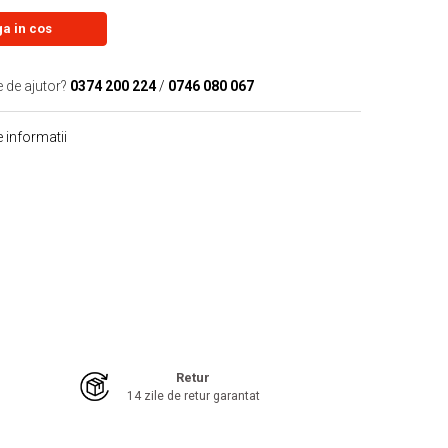
a in cos
e de ajutor?
0374 200 224
/
0746 080 067
 informatii
Retur
14 zile de retur garantat