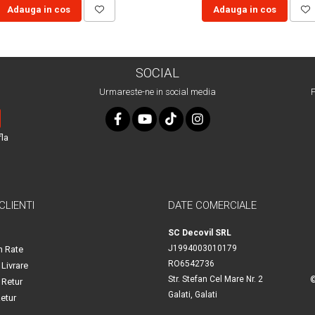
Adauga in cos
Adauga in cos
SOCIAL
Urmareste-ne in social media
P
fla
 CLIENTI
DATE COMERCIALE
SC Decovil SRL
J1994003010179
n Rate
RO6542736
 Livrare
Str. Stefan Cel Mare Nr. 2
©
 Retur
Galati, Galati
etur