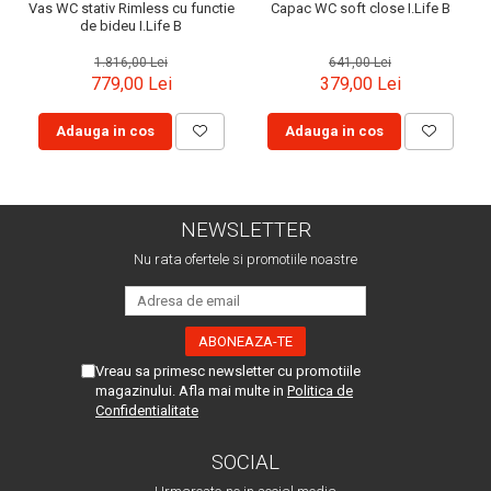
Vas WC stativ Rimless cu functie
Capac WC soft close I.Life B
de bideu I.Life B
1.816,00 Lei
641,00 Lei
779,00 Lei
379,00 Lei
Adauga in cos
Adauga in cos
NEWSLETTER
Nu rata ofertele si promotiile noastre
Vreau sa primesc newsletter cu promotiile
magazinului. Afla mai multe in
Politica de
Confidentialitate
SOCIAL