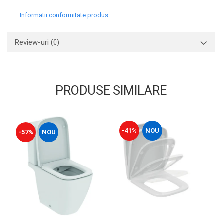
Capace WC clasice
Informatii conformitate produs
Capace bideuri
Pisoare
Review-uri
(0)
PRODUSE SIMILARE
-41%
NOU
-57%
NOU