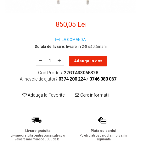
Geberit
Accesorii lavoare
Grohe
Cabine si usi de dus
Hansgrohe
Cadite dus
850,05 Lei
Rigole dus, sifoane
Ideal Standard
Cazi de baie
Kolo
LA COMANDA
Cazi drepte
Durata de livrare:
livrare în 2-8 săptămâni
Oristo
Cazi de colt
Ravak
Adauga in cos
Cazi asimetrice
Sanindusa1
Cazi freestanding
Cod Produs:
22GTA3306FS2B
Tece
Ai nevoie de ajutor?
0374 200 224
/
0746 080 067
Paravane pentru cada
Piese si accesorii pentru cazi
Villeroy&Boch
Adauga la Favorite
Cere informatii
Sifoane -sisteme de umplere cazi
Rezervoare WC
Rezervoare pe vas
Rezervoare incastrabile
Clapete de actionare WC
Livrare gratuita
Plata cu cardul
Livrare gratuita pentru comenzile cu o
Puteti plati cu cardul simplu si in
Baterii bucatarie
valoare mai mare de 8000 de lei
siguranta