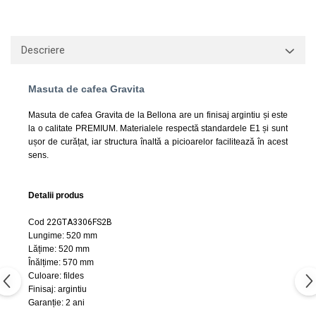
Lavoare
Lavoare freestanding
Descriere
Lavoare pe blat
Lavoare sub blat
Masuta de cafea Gravita
Lavoare pe mobilier
Lavoare incastrabile
Masuta de cafea Gravita de la Bellona are un finisaj argintiu și este
Lavoare suspendate,semipiedestal
la o calitate PREMIUM. Materialele respectă standardele E1 și sunt
ușor de curățat, iar structura înaltă a picioarelor facilitează în acest
Bideuri
sens.
Bideuri stative
Bideuri suspendate
Detalii produs
Vase WC
Cod
22GTA3306FS2B
Vase WC stative
Lungime: 520 mm
Vase WC suspendate
Lățime: 520 mm
Înălțime: 570 mm
WC pentru persoane cu dizabilitati
Culoare: fildes
Capace
Finisaj: argintiu
Garanție: 2 ani
Capace WC softclose