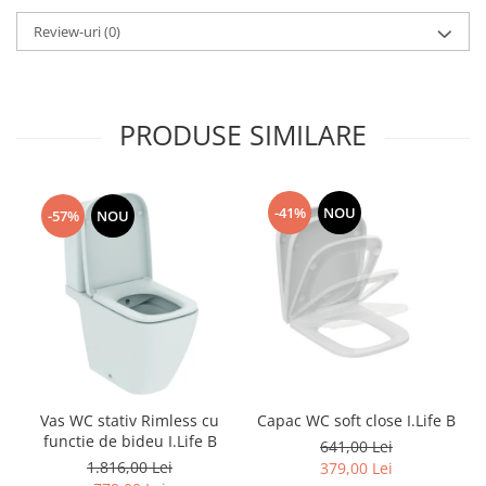
Capace WC clasice
Review-uri
(0)
Capace bideuri
Pisoare
PRODUSE SIMILARE
-41%
NOU
-57%
NOU
Vas WC stativ Rimless cu
Capac WC soft close I.Life B
functie de bideu I.Life B
641,00 Lei
1.816,00 Lei
379,00 Lei