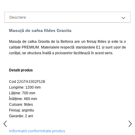
Lavoare
Lavoare freestanding
Descriere
Lavoare pe blat
Masuță de cafea fildes Gravita
Lavoare sub blat
Lavoare pe mobilier
Masuța de cafea Gravita de la Bellona are un finisaj fildes și este la o
Lavoare incastrabile
calitate PREMIUM. Materialele respectă standardele E1 și sunt ușor de
curățat, iar structura înaltă a picioarelor facilitează în acest sens.
Lavoare suspendate,semipiedestal
Bideuri
Detalii produs
Bideuri stative
Bideuri suspendate
22GTA3302FS2B
Cod
Vase WC
Lungime: 1200 mm
Lățime: 700 mm
Vase WC stative
Înălțime: 460 mm
Vase WC suspendate
Culoare: fildes
Finisaj: argintiu
WC pentru persoane cu dizabilitati
Garanție: 2 ani
Capace
Capace WC softclose
Informatii conformitate produs