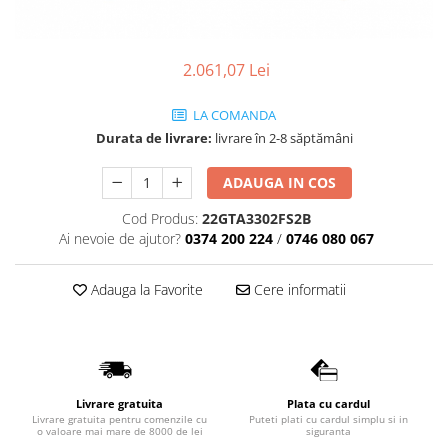
Geberit
Accesorii lavoare
Grohe
Cabine si usi de dus
Hansgrohe
Cadite dus
2.061,07 Lei
Rigole dus, sifoane
Ideal Standard
LA COMANDA
Cazi de baie
Kolo
Durata de livrare:
livrare în 2-8 săptămâni
Cazi drepte
Oristo
Cazi de colt
ADAUGA IN COS
Ravak
Cazi asimetrice
Sanindusa1
Cod Produs:
22GTA3302FS2B
Cazi freestanding
Ai nevoie de ajutor?
0374 200 224
/
0746 080 067
Tece
Paravane pentru cada
Piese si accesorii pentru cazi
Villeroy&Boch
Adauga la Favorite
Cere informatii
Sifoane -sisteme de umplere cazi
Rezervoare WC
Rezervoare pe vas
Rezervoare incastrabile
Livrare gratuita
Plata cu cardul
Clapete de actionare WC
Livrare gratuita pentru comenzile cu
Puteti plati cu cardul simplu si in
o valoare mai mare de 8000 de lei
siguranta
Baterii bucatarie