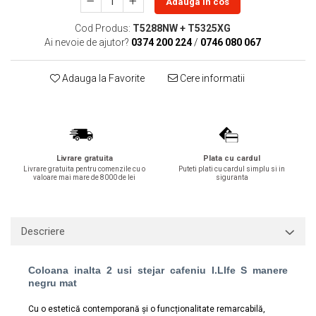
Adauga in cos
Lavoare
Cod Produs:
T5288NW + T5325XG
Lavoare freestanding
Ai nevoie de ajutor?
0374 200 224
/
0746 080 067
Lavoare pe blat
Lavoare sub blat
Adauga la Favorite
Cere informatii
Lavoare pe mobilier
Lavoare incastrabile
Lavoare suspendate,semipiedestal
Bideuri
Livrare gratuita
Plata cu cardul
Bideuri stative
Livrare gratuita pentru comenzile cu o
Puteti plati cu cardul simplu si in
valoare mai mare de 8000 de lei
siguranta
Bideuri suspendate
Vase WC
Vase WC stative
Descriere
Vase WC suspendate
WC pentru persoane cu dizabilitati
Coloana inalta 2 usi stejar cafeniu I.LIfe S manere
negru mat
Capace
Capace WC softclose
Cu o estetică contemporană și o funcționalitate remarcabilă,