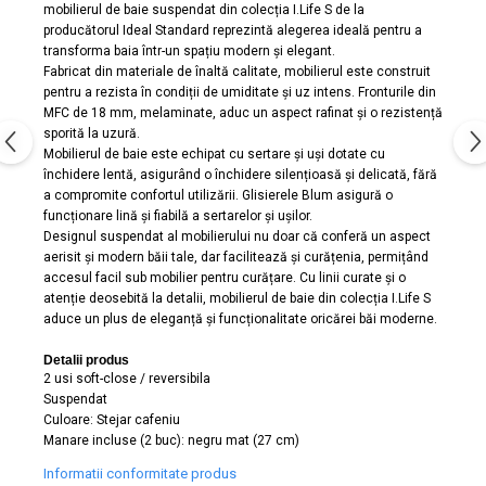
mobilierul de baie suspendat din colecția I.Life S de la
Capace WC clasice
producătorul Ideal Standard reprezintă alegerea ideală pentru a
Capace bideuri
transforma baia într-un spațiu modern și elegant.
Pisoare
Fabricat din materiale de înaltă calitate, mobilierul este construit
pentru a rezista în condiții de umiditate și uz intens. Fronturile din
MFC de 18 mm, melaminate, aduc un aspect rafinat și o rezistență
sporită la uzură.
Mobilierul de baie este echipat cu sertare și uși dotate cu
închidere lentă, asigurând o închidere silențioasă și delicată, fără
a compromite confortul utilizării. Glisierele Blum asigură o
funcționare lină și fiabilă a sertarelor și ușilor.
Designul suspendat al mobilierului nu doar că conferă un aspect
aerisit și modern băii tale, dar facilitează și curățenia, permițând
accesul facil sub mobilier pentru curățare. Cu linii curate și o
atenție deosebită la detalii, mobilierul de baie din colecția I.Life S
aduce un plus de eleganță și funcționalitate oricărei băi moderne.
Detalii produs
2 usi soft-close / reversibila
Suspendat
Culoare: Stejar cafeniu
Manare incluse (2 buc): negru mat (27 cm)
Informatii conformitate produs