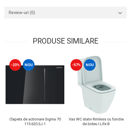
Review-uri
(0)
PRODUSE SIMILARE
-23%
NOU
-57%
NOU
Clapeta de actionare Sigma 70
Vas WC stativ Rimless cu functie
115.620.SJ.1
de bideu I.Life B