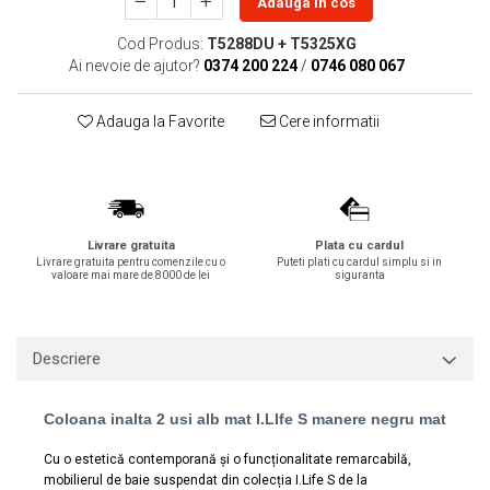
Adauga in cos
Lavoare
Cod Produs:
T5288DU + T5325XG
Lavoare freestanding
Ai nevoie de ajutor?
0374 200 224
/
0746 080 067
Lavoare pe blat
Lavoare sub blat
Adauga la Favorite
Cere informatii
Lavoare pe mobilier
Lavoare incastrabile
Lavoare suspendate,semipiedestal
Bideuri
Livrare gratuita
Plata cu cardul
Bideuri stative
Livrare gratuita pentru comenzile cu o
Puteti plati cu cardul simplu si in
valoare mai mare de 8000 de lei
siguranta
Bideuri suspendate
Vase WC
Vase WC stative
Descriere
Vase WC suspendate
WC pentru persoane cu dizabilitati
Coloana inalta 2 usi alb mat I.LIfe S manere negru mat
Capace
Cu o estetică contemporană și o funcționalitate remarcabilă,
Capace WC softclose
mobilierul de baie suspendat din colecția I.Life S de la