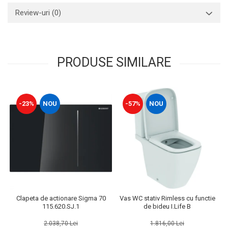
Review-uri
(0)
PRODUSE SIMILARE
-23%
NOU
-57%
NOU
Clapeta de actionare Sigma 70
Vas WC stativ Rimless cu functie
115.620.SJ.1
de bideu I.Life B
2.038,70 Lei
1.816,00 Lei