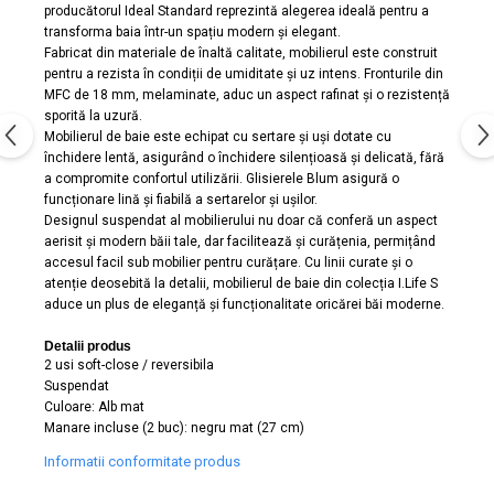
Capace WC clasice
producătorul Ideal Standard reprezintă alegerea ideală pentru a
transforma baia într-un spațiu modern și elegant.
Capace bideuri
Fabricat din materiale de înaltă calitate, mobilierul este construit
Pisoare
pentru a rezista în condiții de umiditate și uz intens. Fronturile din
MFC de 18 mm, melaminate, aduc un aspect rafinat și o rezistență
sporită la uzură.
Mobilierul de baie este echipat cu sertare și uși dotate cu
închidere lentă, asigurând o închidere silențioasă și delicată, fără
a compromite confortul utilizării. Glisierele Blum asigură o
funcționare lină și fiabilă a sertarelor și ușilor.
Designul suspendat al mobilierului nu doar că conferă un aspect
aerisit și modern băii tale, dar facilitează și curățenia, permițând
accesul facil sub mobilier pentru curățare. Cu linii curate și o
atenție deosebită la detalii, mobilierul de baie din colecția I.Life S
aduce un plus de eleganță și funcționalitate oricărei băi moderne.
Detalii produs
2 usi soft-close / reversibila
Suspendat
Culoare: Alb mat
Manare incluse (2 buc): negru mat (27 cm)
Informatii conformitate produs