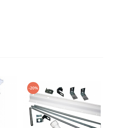
-20%
-10%