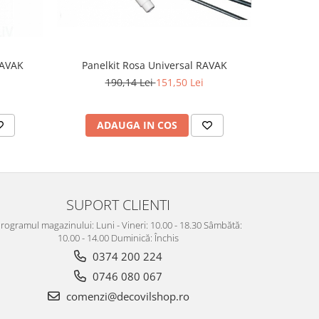
RAVAK
Panelkit Rosa Universal RAVAK
Supor
190,14 Lei
151,50 Lei
2
ADAUGA IN COS
AD
SUPORT CLIENTI
rogramul magazinului: Luni - Vineri: 10.00 - 18.30 Sâmbătă:
10.00 - 14.00 Duminică: Închis
0374 200 224
0746 080 067
comenzi@decovilshop.ro