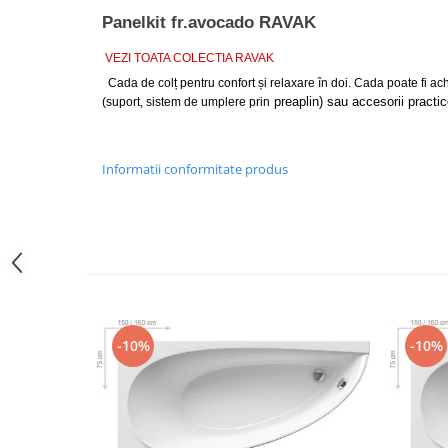
Lavoare
Panelkit fr.avocado RAVAK
Lavoare freestanding
VEZI TOATA COLECTIA RAVAK
Lavoare pe blat
Cada de colț pentru confort și relaxare în doi. Cada poate fi ach
preaplin) sau accesorii practice
Lavoare sub blat
(suport, sistem de umplere prin
Lavoare pe mobilier
Lavoare incastrabile
Informatii conformitate produs
Lavoare suspendate,semipiedestal
Bideuri
Bideuri stative
Bideuri suspendate
Vase WC
Vase WC stative
-10%
-10%
Vase WC suspendate
WC pentru persoane cu dizabilitati
Capace
Capace WC softclose