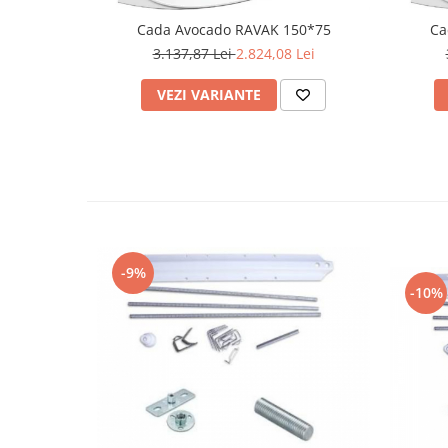
Capace WC clasice
Cada Avocado RAVAK 150*75
Ca
Capace bideuri
3.137,87 Lei
2.824,08 Lei
Pisoare
VEZI VARIANTE
-9%
-10%