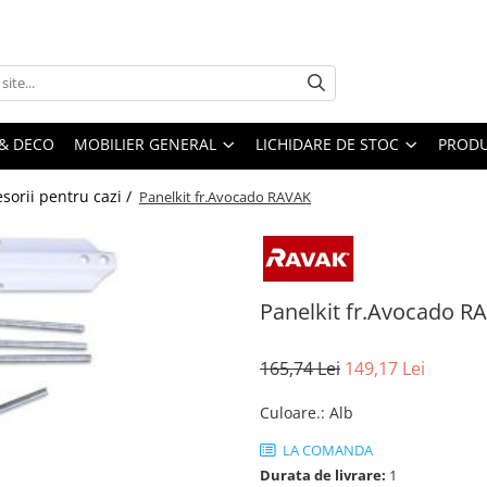
& DECO
MOBILIER GENERAL
LICHIDARE DE STOC
PRODU
esorii pentru cazi /
Panelkit fr.Avocado RAVAK
Panelkit fr.Avocado R
165,74 Lei
149,17 Lei
Culoare.
:
Alb
LA COMANDA
Durata de livrare:
1