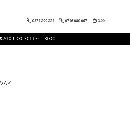
0374 200 224
0746 080 067
0,00
CATORI COLECTII
BLOG
AVAK