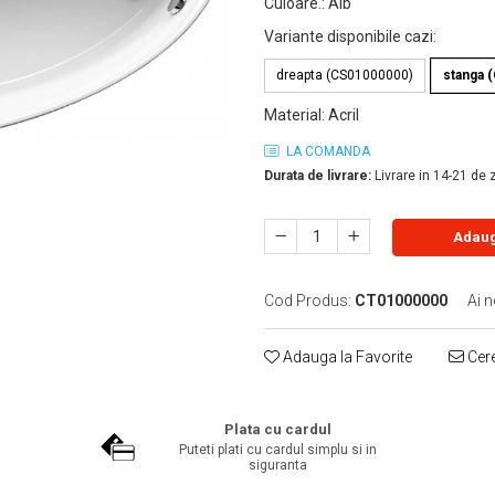
Culoare.
:
Alb
Variante disponibile cazi
:
dreapta (CS01000000)
stanga 
Material
:
Acril
LA COMANDA
Durata de livrare:
Livrare in 14-21 de 
Adaug
Cod Produs:
CT01000000
Ai n
Adauga la Favorite
Cere
Plata cu cardul
Puteti plati cu cardul simplu si in
siguranta