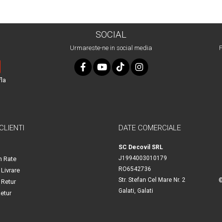
SOCIAL
Urmareste-ne in social media
P
fla
 CLIENTI
DATE COMERCIALE
SC Decovil SRL
J1994003010179
n Rate
RO6542736
 Livrare
Str. Stefan Cel Mare Nr. 2
©
 Retur
Galati, Galati
etur