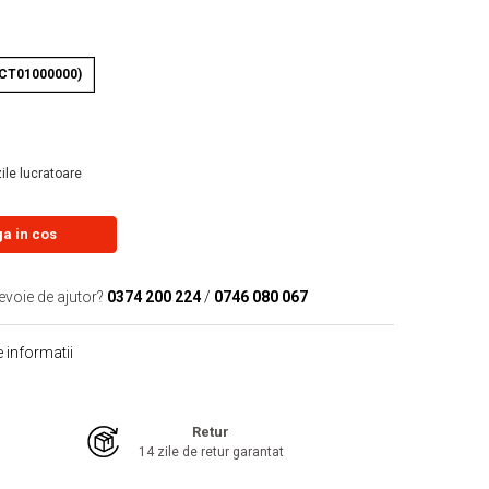
(CT01000000)
zile lucratoare
a in cos
evoie de ajutor?
0374 200 224
/
0746 080 067
 informatii
Retur
14 zile de retur garantat