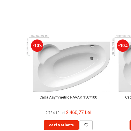
-10%
-10%
Cada Asymmetric RAVAK 150*100
Ca
2.460,77 Lei
2.734,19 Lei
Vezi Variante