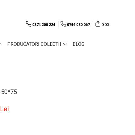
0374 200 224
0746 080 067
0,00
PRODUCATORI COLECTII
BLOG
150*75
 Lei