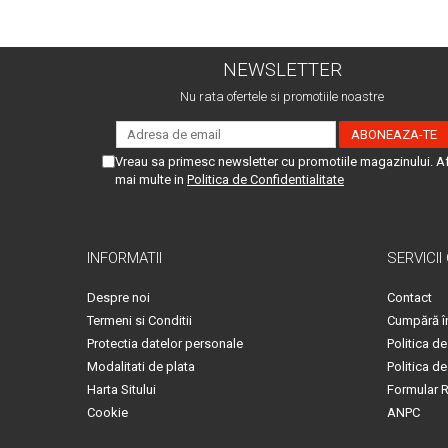
NEWSLETTER
Nu rata ofertele si promotiile noastre
Vreau sa primesc newsletter cu promotiile magazinului. A
mai multe in
Politica de Confidentialitate
INFORMATII
SERVICII
Despre noi
Contact
Termeni si Conditii
Cumpără î
Protectia datelor personale
Politica de
Modalitati de plata
Politica de
Harta Sitului
Formular R
Cookie
ANPC