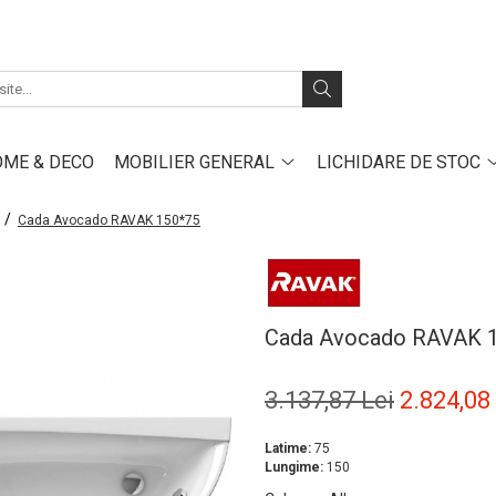
ME & DECO
MOBILIER GENERAL
LICHIDARE DE STOC
e /
Cada Avocado RAVAK 150*75
Cada Avocado RAVAK 
3.137,87 Lei
2.824,08
Latime:
75
Lungime:
150