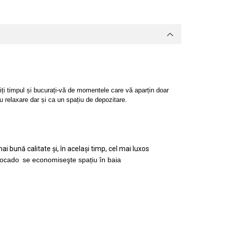
riți timpul și bucurați-vă de momentele care vă aparțin doar
ru relaxare dar și ca un spațiu de depozitare.
i bună calitate și, în același timp, cel mai luxos
vocado
se economiseşte spațiu în baia