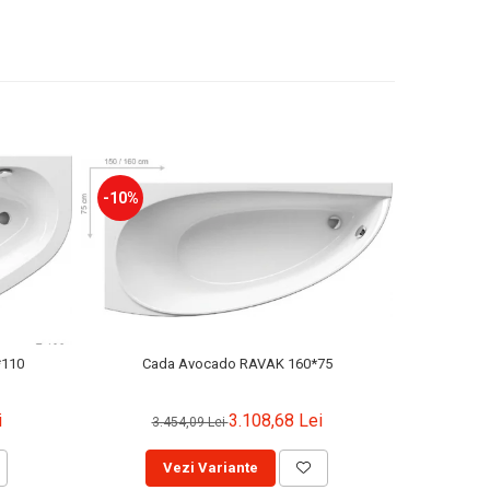
-10%
-10%
Cada Avocado RAVAK 160*75
*110
Cada L
3.108,68 Lei
i
3.454,09 Lei
5.
Vezi Variante