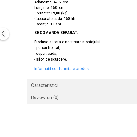
Adâncime: 47,5 cm
Capace WC clasice
Lungime:
150 cm
Capace bideuri
Greutate:
19,00 (kg)
Capacitate cada:
158 litri
Pisoare
Garanție: 10 ani
SE COMANDA SEPARAT:
Produse asociate necesare montajului:
- pa
nou frontal,
- suport cada,
- sifon de scurgere.
Informatii conformitate produs
Caracteristici
Review-uri
(0)