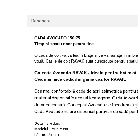
Lavoare
Lavoare freestanding
Descriere
Lavoare pe blat
Lavoare sub blat
CADA AVOCADO 150*75
Lavoare pe mobilier
Timp și spațiu doar pentru tine
Lavoare incastrabile
O cadă de colț vă va lua în brațe și vă va răsfăța în îmbră
Lavoare suspendate,semipiedestal
vouă. Căzile de colț RAVAK sunt cunoscute pentru spațiul lo
Bideuri
Colectia Avocado RAVAK - Ideala pentru bai mici
Bideuri stative
Cea mai mica cada din gama cazilor RAVAK.
Bideuri suspendate
Vase WC
Cea mai confortabilă cadă de acril asimetrică pentru spa
material disponibil în această categorie.
Cada Avocado
Vase WC stative
dumneavoastră. Conceptul Avocado se încadrează şi în 
Vase WC suspendate
Cada Avocado nu are disponibil paravan de cadă pent
WC pentru persoane cu dizabilitati
Capace
Detalii produs:
Modelul:
150*75 cm
Capace WC softclose
Lățime:
75 cm