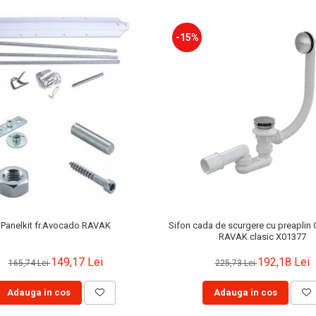
-15%
Panelkit fr.Avocado RAVAK
Sifon cada de scurgere cu preaplin 
RAVAK clasic X01377
149,17 Lei
192,18 Lei
165,74 Lei
225,73 Lei
Adauga in cos
Adauga in cos