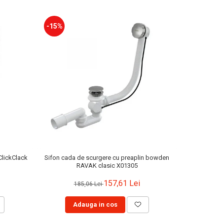
-15%
-10%
ClickClack
Sifon cada de scurgere cu preaplin bowden
Sup
RAVAK clasic X01305
157,61 Lei
185,06 Lei
Adauga in cos
A