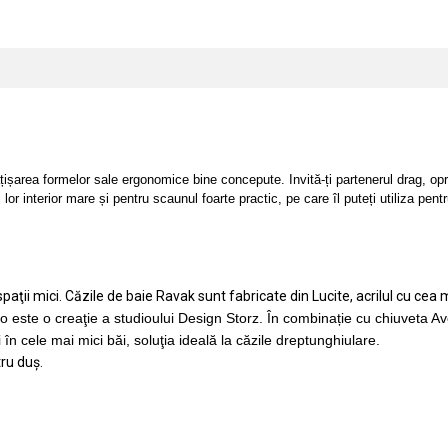
țișarea formelor sale ergonomice bine concepute. Invită-ți partenerul drag, op
r interior mare și pentru scaunul foarte practic, pe care îl puteți utiliza pent
.
ţii mici. Căzile de baie Ravak sunt fabricate din Lucite, acrilul cu cea ma
 este o creaţie a studioului Design Storz. În combinație cu
chiuveta A
cele mai mici băi, soluţia ideală la căzile dreptunghiulare.
ru duş.