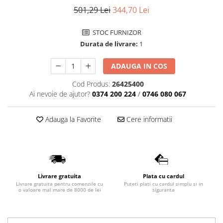
501,29 Lei
344,70 Lei
Lavoare
Lavoare freestanding
STOC FURNIZOR
Lavoare pe blat
Durata de livrare:
1
Lavoare sub blat
Lavoare pe mobilier
ADAUGA IN COS
Lavoare incastrabile
Cod Produs:
26425400
Lavoare suspendate,semipiedestal
Ai nevoie de ajutor?
0374 200 224
/
0746 080 067
Bideuri
Adauga la Favorite
Cere informatii
Bideuri stative
Bideuri suspendate
Vase WC
Vase WC stative
Vase WC suspendate
Livrare gratuita
Plata cu cardul
Livrare gratuita pentru comenzile cu
Puteti plati cu cardul simplu si in
WC pentru persoane cu dizabilitati
o valoare mai mare de 8000 de lei
siguranta
Capace
Capace WC softclose