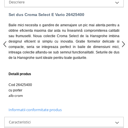
Descriere
Capace WC clasice
Capace bideuri
Set dus Croma Select E Vario 26425400
Pisoare
Baile mici necesita o gandire de amenajare un pic mai atenta pentru a
obtine eficienta maxima dar a
sta nu înseamnă compromiterea calitatii
sau frumusetii. Noua colectie Croma Select de la Hansgrohe imbina
designul eficient si simplu cu inovatia. Gratie formelor delicate si
compacte, seria se integreaza perfect in baile de dimensiuni mici,
intreaga colectie aflandu-se sub semnul functionalitatii. Seturile de dus
de la Hansgrohe sunt ideale pentru toate gusturile.
Detalii produs
Cod 26425400
cu porter
alb-crom
Informatii conformitate produs
Caracteristici