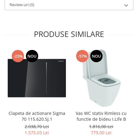
Review-uri
(0)
PRODUSE SIMILARE
-23%
NOU
-57%
NOU
Clapeta de actionare Sigma
Vas WC stativ Rimless cu
70 115.620.SJ.1
functie de bideu I.Life B
2.038,70 Lei
1.816,00 Lei
1.575,03 Lei
779,00 Lei