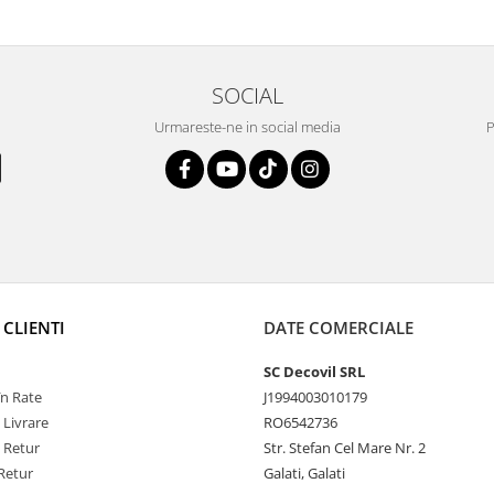
SOCIAL
Urmareste-ne in social media
P
 CLIENTI
DATE COMERCIALE
SC Decovil SRL
n Rate
J1994003010179
 Livrare
RO6542736
e Retur
Str. Stefan Cel Mare Nr. 2
Retur
Galati, Galati