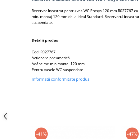
Lavoare
Rezervor încastrat pentru vas WC Prosys 120 mm R027767 cu
Lavoare freestanding
min. montaj 120 mm de la Ideal Standard. Rezervorul încastra
suspendate.
Lavoare pe blat
Lavoare sub blat
Detalii produs
Lavoare pe mobilier
Lavoare incastrabile
Cod: R027767
Lavoare suspendate,semipiedestal
Acționare pneumatică
Adâncime min.montaj 120 mm
Bideuri
Pentru vasele WC suspendate
Bideuri stative
Informatii conformitate produs
Bideuri suspendate
Vase WC
Vase WC stative
Vase WC suspendate
WC pentru persoane cu dizabilitati
Capace
-41%
-47%
Capace WC softclose