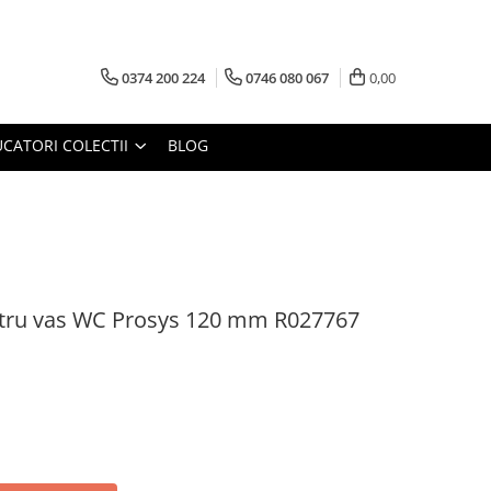
0374 200 224
0746 080 067
0,00
CATORI COLECTII
BLOG
ntru vas WC Prosys 120 mm R027767