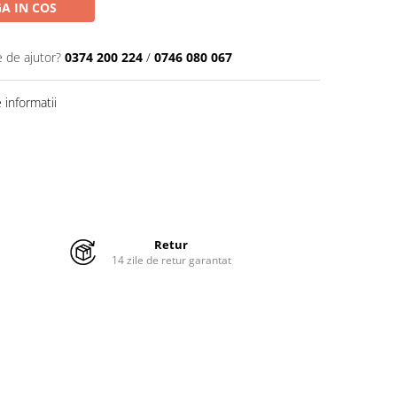
A IN COS
e de ajutor?
0374 200 224
/
0746 080 067
informatii
Retur
14 zile de retur garantat