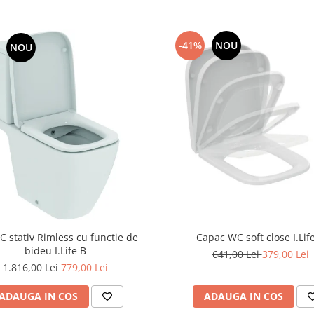
-41%
NOU
NOU
C stativ Rimless cu functie de
Capac WC soft close I.Lif
bideu I.Life B
641,00 Lei
379,00 Lei
1.816,00 Lei
779,00 Lei
ADAUGA IN COS
ADAUGA IN COS