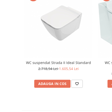
Capace WC clasice
Capace bideuri
Pisoare
WC suspendat Strada II Ideal Standard
WC s
2.718,94 Lei
1.605,54 Lei
ADAUGA IN COS