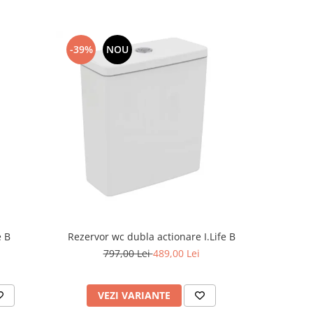
-39%
NOU
-49%
Rezervor wc dubla actionare I.Life B
e B
Supor
797,00 Lei
489,00 Lei
7
VEZI VARIANTE
AD