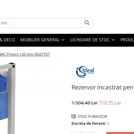
& DECO
MOBILIER GENERAL
LICHIDARE DE STOC
PRODU
s WC Prosys 120 mm R027767
Rezervor incastrat pe
1.904,48 Lei
710,75 Lei
STOC FURNIZOR
Durata de livrare:
1