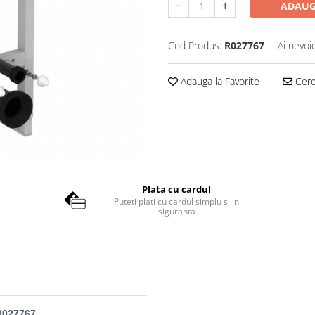
ADAUG
Cod Produs:
R027767
Ai nevoi
Adauga la Favorite
Cere 
Plata cu cardul
Puteti plati cu cardul simplu si in
siguranta
R027767