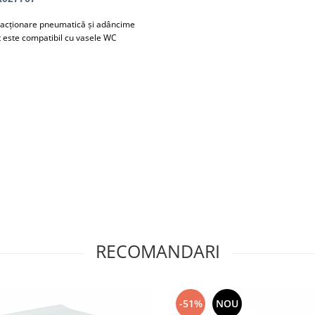
 acționare pneumatică și adâncime
t este compatibil cu vasele WC
RECOMANDARI
-51%
NOU