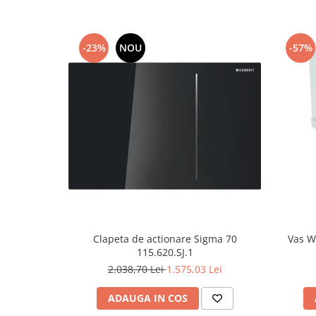
-23%
NOU
-57%
Clapeta de actionare Sigma 70
Vas W
115.620.SJ.1
2.038,70 Lei
1.575,03 Lei
ADAUGA IN COS