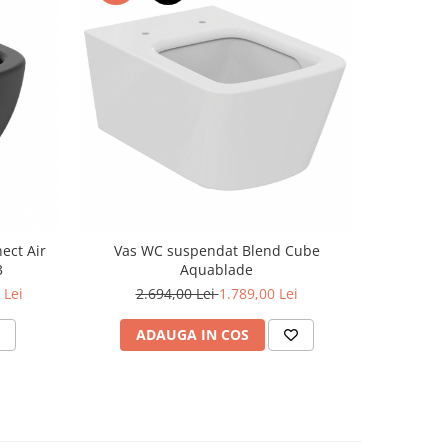
-37%
ect Air
Vas WC suspendat Blend Cube
Vas WC 
3
Aquablade
1
 Lei
2.694,00 Lei
1.789,00 Lei
ADAUGA IN COS
AD