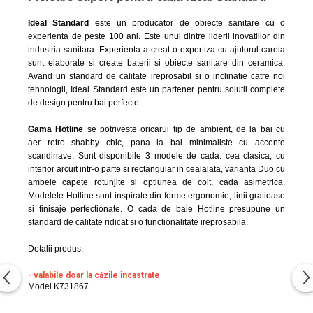
Capace WC clasice
Ideal Standard
este un producator de obiecte sanitare cu o
Capace bideuri
experienta de peste 100 ani. Este unul dintre liderii inovatiilor din
Pisoare
industria sanitara. Experienta a creat o expertiza cu ajutorul careia
sunt elaborate si create baterii si obiecte sanitare din ceramica.
Avand un standard de calitate ireprosabil si o inclinatie catre noi
tehnologii, Ideal Standard este un partener pentru solutii complete
de design pentru bai perfecte
Gama Hotline
se potriveste oricarui tip de ambient, de la bai cu
aer retro shabby chic, pana la bai minimaliste cu accente
scandinave. Sunt disponibile 3 modele de cada: cea clasica, cu
interior arcuit intr-o parte si rectangular in cealalata, varianta Duo cu
ambele capete rotunjite si optiunea de colt, cada asimetrica.
Modelele Hotline sunt inspirate din forme ergonomie, linii gratioase
si finisaje perfectionate. O cada de baie Hotline presupune un
standard de calitate ridicat si o functionalitate ireprosabila.
Detalii produs:
- valabile doar la căzile încastrate
Model K731867