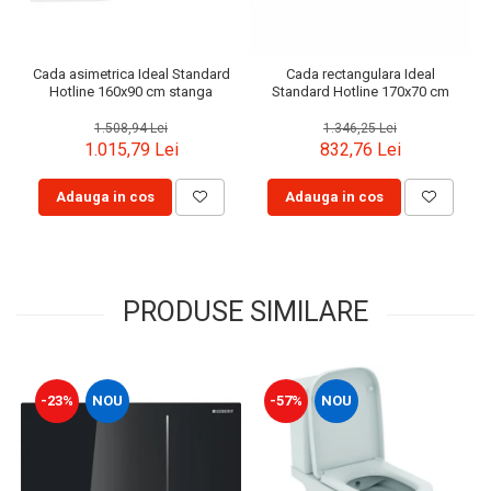
Cada asimetrica Ideal Standard
Cada rectangulara Ideal
Hotline 160x90 cm stanga
Standard Hotline 170x70 cm
1.508,94 Lei
1.346,25 Lei
1.015,79 Lei
832,76 Lei
Adauga in cos
Adauga in cos
PRODUSE SIMILARE
-23%
NOU
-57%
NOU