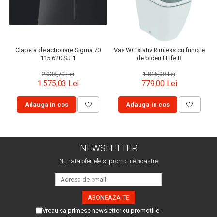
Clapeta de actionare Sigma 70
Vas WC stativ Rimless cu functie
115.620.SJ.1
de bideu I.Life B
2.038,70 Lei
1.816,00 Lei
1.575,03 Lei
779,00 Lei
Adauga in cos
Adauga in cos
NEWSLETTER
Nu rata ofertele si promotiile noastre
Vreau sa primesc newsletter cu promotiile