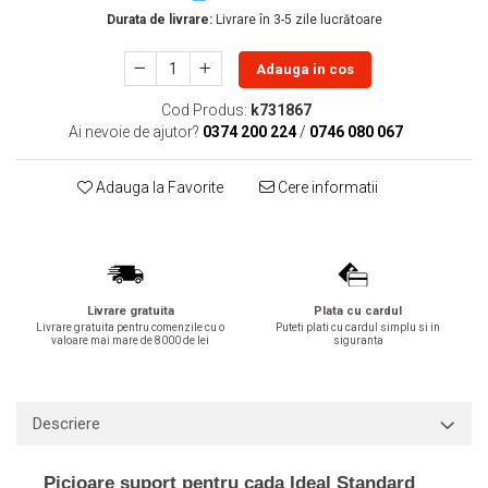
Durata de livrare:
Livrare în 3-5 zile lucrătoare
Lavoare
Lavoare freestanding
Adauga in cos
Lavoare pe blat
Cod Produs:
k731867
Lavoare sub blat
Ai nevoie de ajutor?
0374 200 224
/
0746 080 067
Lavoare pe mobilier
Lavoare incastrabile
Adauga la Favorite
Cere informatii
Lavoare suspendate,semipiedestal
Bideuri
Bideuri stative
Bideuri suspendate
Livrare gratuita
Plata cu cardul
Vase WC
Livrare gratuita pentru comenzile cu o
Puteti plati cu cardul simplu si in
valoare mai mare de 8000 de lei
siguranta
Vase WC stative
Vase WC suspendate
WC pentru persoane cu dizabilitati
Descriere
Capace
Capace WC softclose
Picioare suport pentru cada Ideal Standard