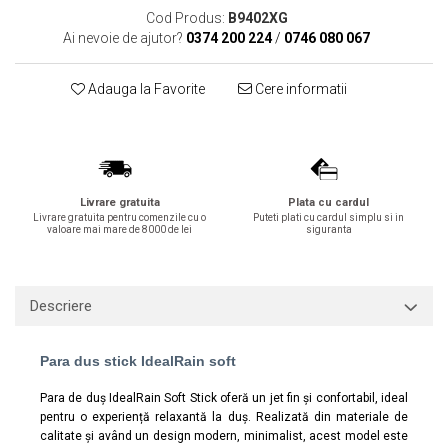
Cod Produs:
B9402XG
Lavoare
Ai nevoie de ajutor?
0374 200 224
/
0746 080 067
Lavoare freestanding
Lavoare pe blat
Adauga la Favorite
Cere informatii
Lavoare sub blat
Lavoare pe mobilier
Lavoare incastrabile
Lavoare suspendate,semipiedestal
Livrare gratuita
Plata cu cardul
Bideuri
Livrare gratuita pentru comenzile cu o
Puteti plati cu cardul simplu si in
valoare mai mare de 8000 de lei
siguranta
Bideuri stative
Bideuri suspendate
Vase WC
Descriere
Vase WC stative
Vase WC suspendate
Para dus stick IdealRain soft
WC pentru persoane cu dizabilitati
Para de duș IdealRain Soft Stick oferă un jet fin și confortabil, ideal
Capace
pentru o experiență relaxantă la duș. Realizată din materiale de
Capace WC softclose
calitate și având un design modern, minimalist, acest model este