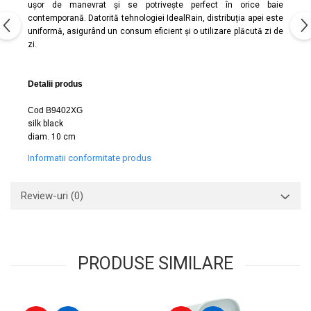
ușor de manevrat și se potrivește perfect în orice baie
Capace WC clasice
contemporană. Datorită tehnologiei IdealRain, distribuția apei este
Capace bideuri
uniformă, asigurând un consum eficient și o utilizare plăcută zi de
Pisoare
zi.
Detalii produs
Cod B9402XG
silk black
diam. 10 cm
Informatii conformitate produs
Review-uri
(0)
PRODUSE SIMILARE