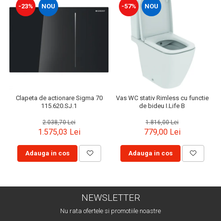
-23%
NOU
-57%
NOU
Clapeta de actionare Sigma 70
Vas WC stativ Rimless cu functie
115.620.SJ.1
de bideu I.Life B
2.038,70 Lei
1.816,00 Lei
1.575,03 Lei
779,00 Lei
Adauga in cos
Adauga in cos
NEWSLETTER
Nu rata ofertele si promotiile noastre