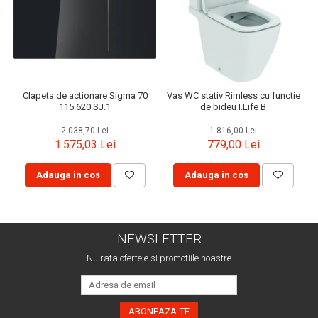
Clapeta de actionare Sigma 70
Vas WC stativ Rimless cu functie
115.620.SJ.1
de bideu I.Life B
2.038,70 Lei
1.816,00 Lei
1.575,03 Lei
779,00 Lei
Adauga in cos
Adauga in cos
NEWSLETTER
Nu rata ofertele si promotiile noastre