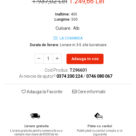
1.937,02 Lei
1.249,66 Lei
Lavoare
Inaltime:
400
Lavoare freestanding
Lungime:
500
Lavoare pe blat
Culoare.
:
Alb
Lavoare sub blat
LA COMANDA
Lavoare pe mobilier
Durata de livrare:
Livrare in 3-5 zile lucratoare
Lavoare incastrabile
Lavoare suspendate,semipiedestal
Adauga in cos
Bideuri
Cod Produs:
T296601
Bideuri stative
Ai nevoie de ajutor?
0374 200 224
/
0746 080 067
Bideuri suspendate
Vase WC
Adauga la Favorite
Cere informatii
Vase WC stative
Vase WC suspendate
WC pentru persoane cu dizabilitati
Capace
Livrare gratuita
Plata cu cardul
Capace WC softclose
Livrare gratuita pentru comenzile cu o
Puteti plati cu cardul simplu si in
valoare mai mare de 8000 de lei
siguranta