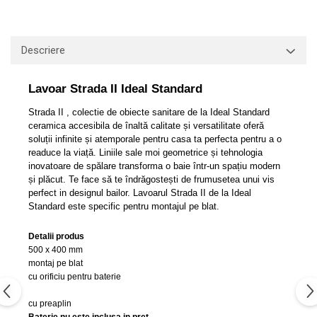
Capace WC clasice
Capace bideuri
Pisoare
Descriere
Lavoar Strada II Ideal Standard
Strada II , colectie de obiecte sanitare de la Ideal Standard
ceramica accesibila de înaltă calitate și versatilitate oferă
soluții infinite și atemporale pentru casa ta perfecta pentru a o
readuce la viață. Liniile sale moi geometrice și tehnologia
inovatoare de spălare transforma o baie într-un spațiu modern
și plăcut. Te face să te îndrăgostești de frumusetea unui vis
perfect in designul bailor. Lavoarul Strada II de la Ideal
Standard este specific pentru montajul pe blat.
Detalii produs
500 x 400 mm
montaj pe blat
cu orificiu pentru baterie
cu preaplin
Baterie nu este inclusa in pret