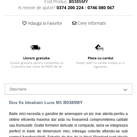
Cod Produs:
B0385MY
Lavoare
Ai nevoie de ajutor?
0374 200 224
/
0746 080 067
Lavoare freestanding
Adauga la Favorite
Cere informatii
Lavoare pe blat
Lavoare sub blat
Lavoare pe mobilier
Lavoare incastrabile
Lavoare suspendate,semipiedestal
Livrare gratuita
Plata cu cardul
Livrare gratuita pentru comenzile cu
Puteti plati cu cardul simplu si in
Bideuri
o valoare mai mare de 8000 de lei
siguranta
Bideuri stative
Bideuri suspendate
Descriere
Vase WC
Vase WC stative
Dus fix Idealrain Luxe M1 B0385MY
Vase WC suspendate
Baile mici necesita o gandire de amenajare un pic mai atenta pentru a
WC pentru persoane cu dizabilitati
obtine eficienta maxima dar a
sta nu înseamnă compromiterea calitatii
Capace
sau frumusetii. Gratie formelor delicate si compacte, seria se integreaza
perfect in baile de dimensiuni mici, intreaga colectie aflandu-se sub
Capace WC softclose
semnul functionalitatii. Seturile de dus de la Ideal Standard sunt ideale