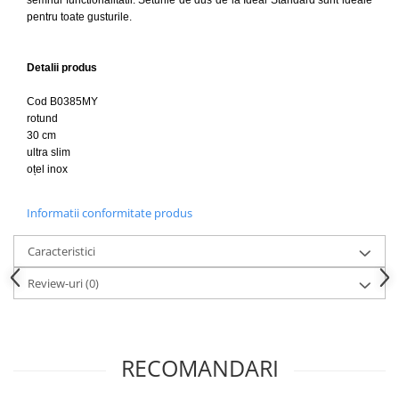
Capace WC clasice
pentru toate gusturile.
Capace bideuri
Pisoare
Detalii produs
Cod B0385MY
rotund
30 cm
ultra slim
oțel inox
Informatii conformitate produs
Caracteristici
Review-uri
(0)
RECOMANDARI