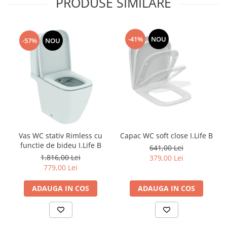
PRODUSE SIMILARE
-41%
NOU
-57%
NOU
Vas WC stativ Rimless cu
Capac WC soft close I.Life B
functie de bideu I.Life B
641,00 Lei
1.816,00 Lei
379,00 Lei
779,00 Lei
ADAUGA IN COS
ADAUGA IN COS