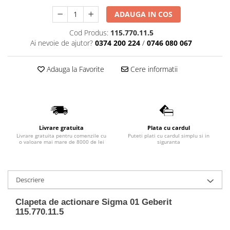
Lavoare
ADAUGA IN COS
Lavoare freestanding
Cod Produs:
115.770.11.5
Lavoare pe blat
Ai nevoie de ajutor?
0374 200 224
/
0746 080 067
Lavoare sub blat
Lavoare pe mobilier
Adauga la Favorite
Cere informatii
Lavoare incastrabile
Lavoare suspendate,semipiedestal
Bideuri
Bideuri stative
Livrare gratuita
Plata cu cardul
Bideuri suspendate
Livrare gratuita pentru comenzile cu
Puteti plati cu cardul simplu si in
o valoare mai mare de 8000 de lei
siguranta
Vase WC
Vase WC stative
Vase WC suspendate
Descriere
WC pentru persoane cu dizabilitati
Clapeta de actionare Sigma 01 Geberit
Capace
115.770.11.5
Capace WC softclose