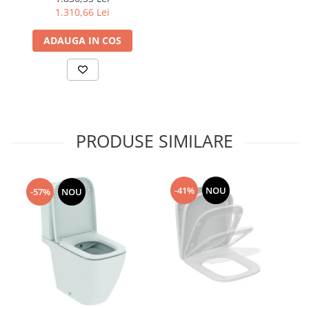
actionare frontala, H112 cm
1.310,66 Lei
ADAUGA IN COS
PRODUSE SIMILARE
-41%
NOU
-57%
NOU