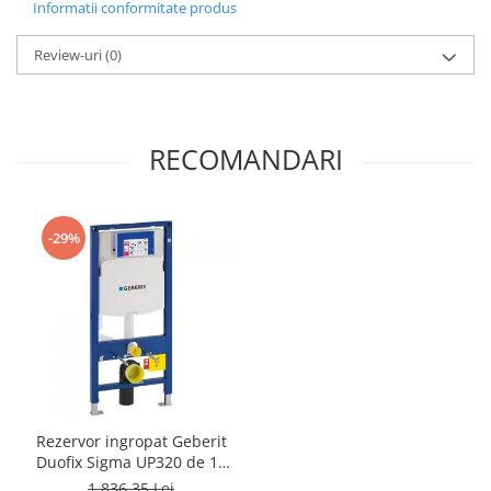
Informatii conformitate produs
Review-uri
(0)
RECOMANDARI
-29%
Rezervor ingropat Geberit
Duofix Sigma UP320 de 12
cm grosime cu cadru si
1.836,35 Lei