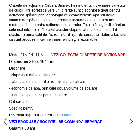
Capace WC clasice
Clapeta de acţionare Geberit Sigma01 este oferită într-o mare varietate
Capace bideuri
de culori. Treisprezece versiuni diferite sunt disponibile doar pentru
activarea spălarii prin tehnologia ce economiseşte apa, cu două
Pisoare
volume de spălare. Gama de produse include de asemenea trei
modele diferite pentru acţionarea pisoarelor. Totul a fost gândit până în
cele mai mici detalii în cazul acestor clapete fabricate din material
plastic de bună calitate. Acestea sunt uşor de curăţat şi, datorită faptului
ca sunt produse în cantităţi mari, au preţuri rezonabile.
115.770.11.5
Model
VEZI COLECTIA CLAPETE DE ACTIONARE
:
246 x 164 mm
Dimen
siuni
Descriere:
- clapeta cu dubla actionare
- fabricata din material plastic de inalta calitate
- economie de apa, prin cele doua volume de spalare
- model disponibil si pentru pisoare
Culoare alba
Specific pentru
Rezervor ingropat Geberit
111300005
VEZI PRODUSE ASOCIATE
-
SE COMANDA SEPARAT
Garantia
10 ani