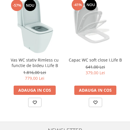
-41%
NOU
-57%
NOU
Vas WC stativ Rimless cu
Capac WC soft close I.Life B
functie de bideu I.Life B
641,00 Lei
1.816,00 Lei
379,00 Lei
779,00 Lei
ADAUGA IN COS
ADAUGA IN COS