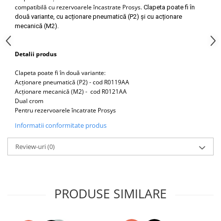
Capace WC clasice
compatibilă cu rezervoarele încastrate Prosys.
Clapeta poate fi în
două variante, cu acționare pneumatică (P2) și cu acționare
Capace bideuri
mecanică (M2).
Pisoare
Detalii produs
Clapeta poate fi în două variante:
Acționare pneumatică (P2) - cod R0119AA
Acționare mecanică (M2) - cod R0121AA
Dual crom
Pentru rezervoarele încatrate Prosys
Informatii conformitate produs
Review-uri
(0)
PRODUSE SIMILARE