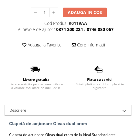
Lavoare
ADAUGA IN COS
Lavoare freestanding
Cod Produs:
R0119AA
Lavoare pe blat
Ai nevoie de ajutor?
0374 200 224
/
0746 080 067
Lavoare sub blat
Lavoare pe mobilier
Adauga la Favorite
Cere informatii
Lavoare incastrabile
Lavoare suspendate,semipiedestal
Bideuri
Bideuri stative
Livrare gratuita
Plata cu cardul
Bideuri suspendate
Livrare gratuita pentru comenzile cu
Puteti plati cu cardul simplu si in
o valoare mai mare de 8000 de lei
siguranta
Vase WC
Vase WC stative
Vase WC suspendate
Descriere
WC pentru persoane cu dizabilitati
Capace
Clapetă de acționare Oleas dual crom
Capace WC softclose
Clapeta de acționare Oleas dual crom de la Ideal Standard este