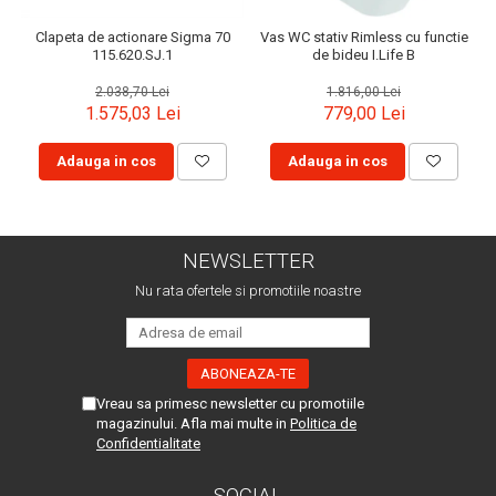
Clapeta de actionare Sigma 70
Vas WC stativ Rimless cu functie
115.620.SJ.1
de bideu I.Life B
2.038,70 Lei
1.816,00 Lei
1.575,03 Lei
779,00 Lei
Adauga in cos
Adauga in cos
NEWSLETTER
Nu rata ofertele si promotiile noastre
Vreau sa primesc newsletter cu promotiile
magazinului. Afla mai multe in
Politica de
Confidentialitate