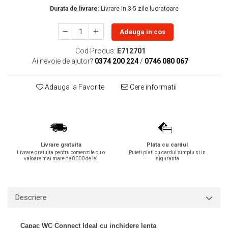
Durata de livrare:
Livrare in 3-5 zile lucratoare
Lavoare
Lavoare freestanding
Adauga in cos
Lavoare pe blat
Cod Produs:
E712701
Lavoare sub blat
Ai nevoie de ajutor?
0374 200 224
/
0746 080 067
Lavoare pe mobilier
Lavoare incastrabile
Adauga la Favorite
Cere informatii
Lavoare suspendate,semipiedestal
Bideuri
Bideuri stative
Bideuri suspendate
Livrare gratuita
Plata cu cardul
Vase WC
Livrare gratuita pentru comenzile cu o
Puteti plati cu cardul simplu si in
valoare mai mare de 8000 de lei
siguranta
Vase WC stative
Vase WC suspendate
WC pentru persoane cu dizabilitati
Descriere
Capace
Capace WC softclose
Capac WC Connect Ideal cu inchidere lenta