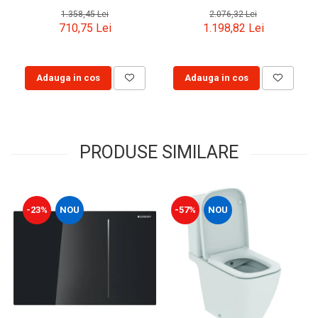
1.358,45 Lei
2.076,32 Lei
710,75 Lei
1.198,82 Lei
Adauga in cos
Adauga in cos
PRODUSE SIMILARE
-23%
NOU
-57%
NOU