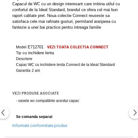
Capace WC clasice
Capacul de WC cu un design interesant care imbina utilul cu
confortul de la Ideal Standard, brandul ce ofera cel mai bun
Capace bideuri
raport calitate pret. Noua colectie Connect reuseste sa
Pisoare
satisfaca cele mai rafinate gusturi, permitand aranjarea cu
fantezie a unei bai practice pentru intreaga familie
E712701
Model
VEZI TOATA COLECTIA CONNECT
cu inchidere lenta
Tip
Descriere
Capac WC cu inchidere lenta Connect de la Ideal Standard
Garantia
2 ani
VEZI PRODUSE ASOCIATE
- vasele wc compatibile acestui capac
Se comanda separat
Informatii conformitate produs