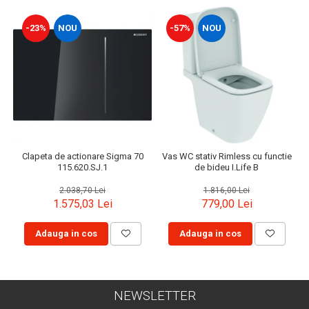
-23%
NOU
-57%
NOU
Clapeta de actionare Sigma 70
Vas WC stativ Rimless cu functie
115.620.SJ.1
de bideu I.Life B
2.038,70 Lei
1.816,00 Lei
1.575,03 Lei
779,00 Lei
Adauga in cos
Adauga in cos
NEWSLETTER