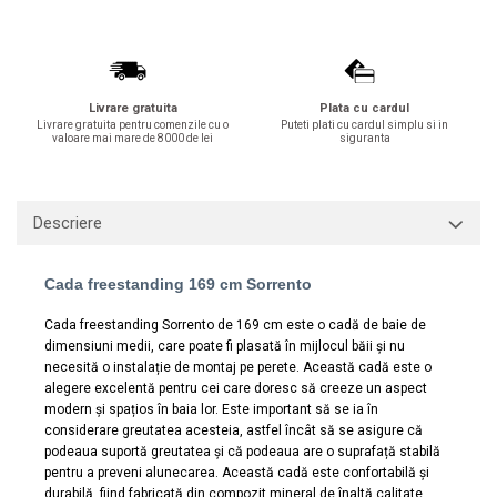
Lavoare
Lavoare freestanding
Lavoare pe blat
Livrare gratuita
Plata cu cardul
Lavoare sub blat
Livrare gratuita pentru comenzile cu o
Puteti plati cu cardul simplu si in
valoare mai mare de 8000 de lei
siguranta
Lavoare pe mobilier
Lavoare incastrabile
Lavoare suspendate,semipiedestal
Descriere
Bideuri
Bideuri stative
Cada freestanding 169 cm Sorrento
Bideuri suspendate
Vase WC
Cada freestanding Sorrento de 169 cm este o cadă de baie de
dimensiuni medii, care poate fi plasată în mijlocul băii și nu
Vase WC stative
necesită o instalație de montaj pe perete. Această cadă este o
Vase WC suspendate
alegere excelentă pentru cei care doresc să creeze un aspect
modern și spațios în baia lor. Este important să se ia în
WC pentru persoane cu dizabilitati
considerare greutatea acesteia, astfel încât să se asigure că
Capace
podeaua suportă greutatea și că podeaua are o suprafață stabilă
pentru a preveni alunecarea. Această cadă este confortabilă și
Capace WC softclose
durabilă, fiind fabricată din compozit mineral de înaltă calitate.