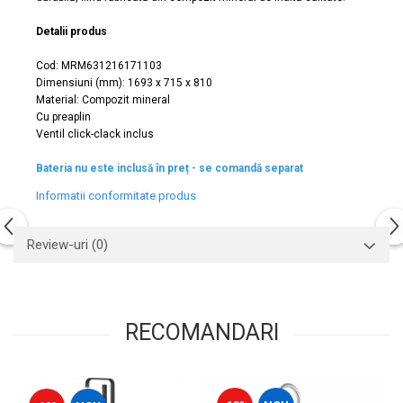
Capace WC clasice
Detalii produs
Capace bideuri
Pisoare
Cod: MRM631216171103
Dimensiuni (mm): 1693 x 715 x 810
Material: Compozit mineral
Cu preaplin
Ventil click-clack inclus
Bateria nu este inclusă în preț - se comandă separat
Informatii conformitate produs
Review-uri
(0)
RECOMANDARI