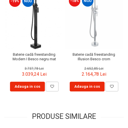
-18%
NOU
-19%
NOU
Baterie cadă freestanding
Baterie cadă freestanding
Modern I Besco negru mat
Illusion Besco crom
3.737,78 Lei
2.652,85 Lei
3.039,24 Lei
2.164,78 Lei
Adauga in cos
Adauga in cos
PRODUSE SIMILARE