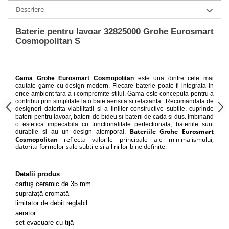
Capace WC clasice
Descriere
Capace bideuri
Pisoare
Baterie pentru lavoar 32825000 Grohe Eurosmart
Cosmopolitan S
Gama Grohe Eurosmart Cosmopolitan
este una dintre cele mai
cautate game cu design modern. Fiecare baterie poate fi integrata in
orice ambient fara a-i compromite stilul. Gama este conceputa pentru a
contribui prin simplitate la o baie aerisita si relaxanta.
Recomandata de
designeri datorita viabilitatii si a liniilor constructive subtile, cuprinde
baterii pentru lavoar, baterii de bideu si baterii de cada si dus. Imbinand
o estetica impecabila cu functionalitate perfectionata, bateriile sunt
Bateriile Grohe Eurosmart
durabile si au un design atemporal.
Cosmopolitan
reflecta valorile principale ale minimalismului,
datorita formelor sale subtile si a liniilor bine definite.
Detalii produs
cartuş ceramic de 35 mm
suprafaţă cromată
limitator de debit reglabil
aerator
set evacuare cu tijă