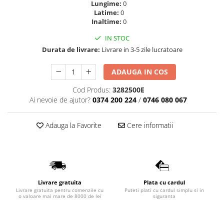
Lungime:
0
Lavoare
Latime:
0
Inaltime:
0
Lavoare freestanding
IN STOC
Lavoare pe blat
Durata de livrare:
Livrare in 3-5 zile lucratoare
Lavoare sub blat
Lavoare pe mobilier
ADAUGA IN COS
Lavoare incastrabile
Cod Produs:
3282500E
Lavoare suspendate,semipiedestal
Ai nevoie de ajutor?
0374 200 224
/
0746 080 067
Bideuri
Bideuri stative
Adauga la Favorite
Cere informatii
Bideuri suspendate
Vase WC
Vase WC stative
Vase WC suspendate
Livrare gratuita
Plata cu cardul
WC pentru persoane cu dizabilitati
Livrare gratuita pentru comenzile cu
Puteti plati cu cardul simplu si in
o valoare mai mare de 8000 de lei
siguranta
Capace
Capace WC softclose