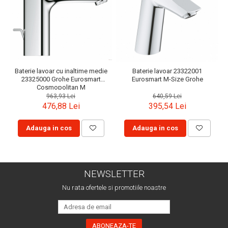
Baterie lavoar cu inaltime medie
Baterie lavoar 23322001
23325000 Grohe Eurosmart
Eurosmart M-Size Grohe
Cosmopolitan M
963,93 Lei
640,59 Lei
476,88 Lei
395,54 Lei
Adauga in cos
Adauga in cos
NEWSLETTER
Nu rata ofertele si promotiile noastre