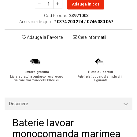
Adauga in cos
Lavoare
Cod Produs:
23971003
Lavoare freestanding
Ai nevoie de ajutor?
0374 200 224
/
0746 080 067
Lavoare pe blat
Lavoare sub blat
Adauga la Favorite
Cere informatii
Lavoare pe mobilier
Lavoare incastrabile
Lavoare suspendate,semipiedestal
Bideuri
Livrare gratuita
Plata cu cardul
Bideuri stative
Livrare gratuita pentru comenzile cu o
Puteti plati cu cardul simplu si in
valoare mai mare de 8000 de lei
siguranta
Bideuri suspendate
Vase WC
Vase WC stative
Descriere
Vase WC suspendate
WC pentru persoane cu dizabilitati
Baterie lavoar
Capace
monocomanda marimea
Capace WC softclose