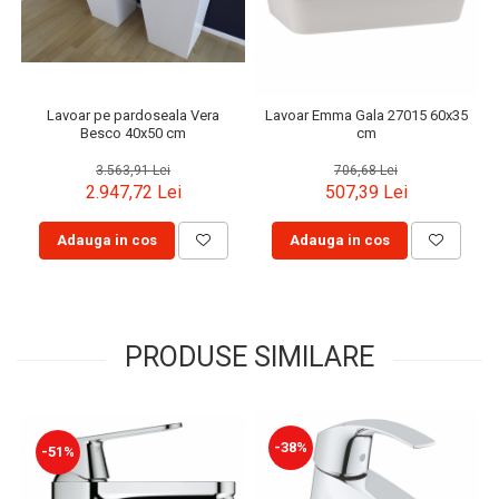
Lavoar pe pardoseala Vera
Lavoar Emma Gala 27015 60x35
Besco 40x50 cm
cm
3.563,91 Lei
706,68 Lei
2.947,72 Lei
507,39 Lei
Adauga in cos
Adauga in cos
PRODUSE SIMILARE
-38%
-51%