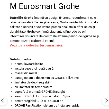
Capace WC clasice
M Eurosmart Grohe
Capace bideuri
Pisoare
Bateriile Grohe
îmbină un design tineresc, reconfortant cu o
tehnică inovativă. Pe lângă aceasta, Grohe se identifică cu înalta
calitate a serviciilor de livrare, profesionalism în after-sales şi
durabilitate. Grohe confirmă siguranţa şi încrederea prin
întocmirea voluntară de controale externe periodice riguroase şi
o monitorizare elaborată internă.
Vezi toata colectia Eurosmart aici.
Detalii produs:
pentru lavoare înalte
instalare pe o singură gaură
mâner din metal
cartuş ceramic de 28 mm cu GROHE SilkMove
limitator de debit reglabil
cu limitator de temperatură
suprafaţă cromată GROHE StarLight
aerator GROHE EcoJoy cu debit 5.7 l/min
aerator reglabil GROHE AquaGuide
GROHE FastFixation sistem de instalare rapida