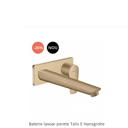
Capace WC clasice
Capace bideuri
Pisoare
-26%
NOU
Baterie lavoar perete Talis E Hansgrohe