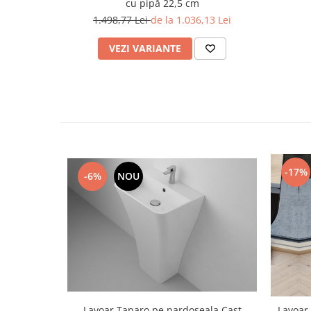
cu pipă 22,5 cm
1.498,77 Lei
de la 1.036,13 Lei
VEZI VARIANTE
-17%
-6%
NOU
Lavoar Tanaro pe pardoseala Cast
Lavoar