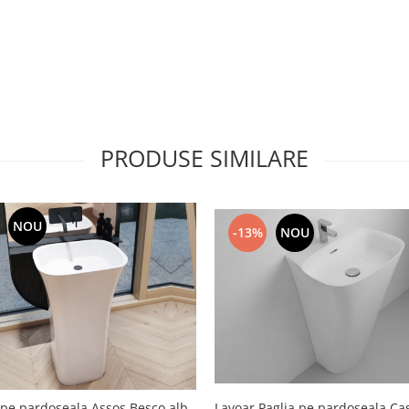
PRODUSE SIMILARE
NOU
-13%
NOU
Lavoar Paglia pe pardoseala Ca
 pe pardoseala Assos Besco alb