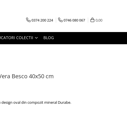
0374 200 224
0746 080 067
0,00
CATORI COLECTII
BLOG
 Vera Besco 40x50 cm
 design oval din compozit mineral Durabe.