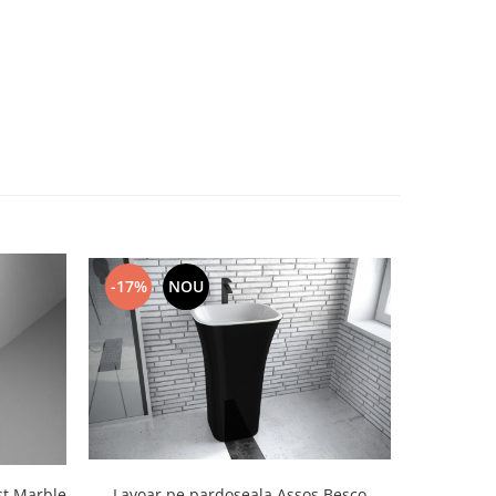
-17%
NOU
st Marble
Lavoar pe pardoseala Assos Besco