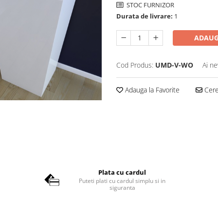
STOC FURNIZOR
Durata de livrare:
1
ADAUG
Cod Produs:
UMD-V-WO
Ai ne
Adauga la Favorite
Cere 
Plata cu cardul
Puteti plati cu cardul simplu si in
siguranta