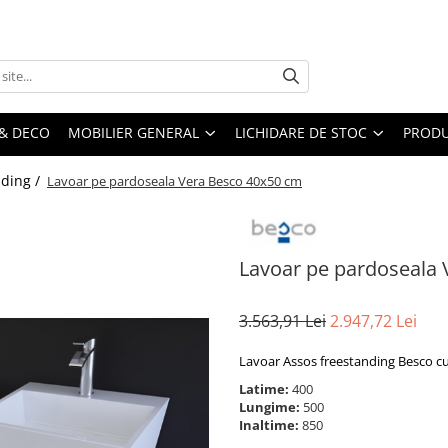
& DECO
MOBILIER GENERAL
LICHIDARE DE STOC
PRODU
nding /
Lavoar pe pardoseala Vera Besco 40x50 cm
Lavoar pe pardoseala
3.563,91 Lei
2.947,72 Lei
Lavoar Assos freestanding Besco cu
Latime:
400
Lungime:
500
Inaltime:
850