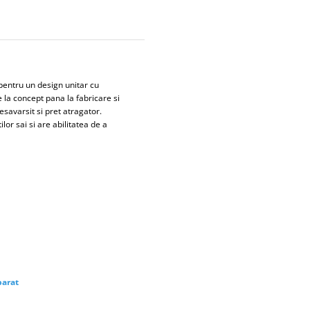
pentru un design unitar cu
 la concept pana la fabricare si
esavarsit si pret atragator.
ilor sai si are abilitatea de a
parat