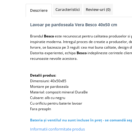
Lavoare
Caracteristici
Review-uri
(0)
Descriere
Lavoare freestanding
Lavoare pe blat
Lavoar pe pardoseala Vera Besco 40x50 cm
Lavoare sub blat
Brandul
Besco
este recunoscut pentru calitatea produselor si 
Lavoare pe mobilier
inspiratie moderna. Intregul proces de creatie a produselor, de
Lavoare incastrabile
livrare, se bazeaza pe 3 reguli: cea mai buna calitate, design d
Datorita experientei, echipa
Besco
indeplineste cerintele client
Lavoare suspendate,semipiedestal
recunoaste nevoile acestora.
Bideuri
Bideuri stative
Detalii produs:
Bideuri suspendate
Dimensiuni: 40x50x85
Vase WC
Montare pe pardoseala
Material: compozit mineral DuraBe
Vase WC stative
Culoare: alb cu negru
Vase WC suspendate
Cu orificiu pentru baterie lavoar
Fara preapln
WC pentru persoane cu dizabilitati
Capace
Bateria și ventilul nu sunt incluse în preț - se comandă se
Capace WC softclose
Informatii conformitate produs