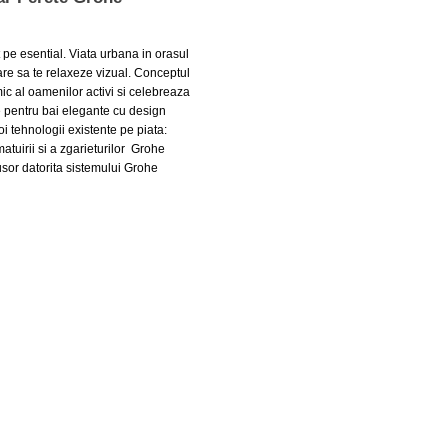
t pe esential. Viata urbana in orasul
are sa te relaxeze vizual. Conceptul
ic al oamenilor activi si celebreaza
 pentru bai elegante cu design
i tehnologii existente pe piata:
atuirii si a zgarieturilor Grohe
usor datorita sistemului Grohe