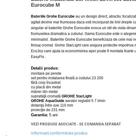
Eurocube M
Lavoare
Lavoare freestanding
Bateriile Grohe Eurocube
au un design direct, atractiv, focaliza
agitat devine mai frumoasa daca esti inconjurat de linii drepte c
Lavoare pe blat
angular al bateriile Grohe Eurocube evoca un stil de viata dinam
Lavoare sub blat
frumusetea dramatica a cubului.
Gama Eurocube
este o alegere
Lavoare pe mobilier
minimalist
. Bateriile Grohe Eurocube beneficiaza de cele mai no
finisaj cromat Grohe StarLight care asigura protectie impotriva m
Lavoare incastrabile
EcoJoy care ajuta la economisirea apei poate fi montata foarte 
Lavoare suspendate,semipiedestal
EasyFix .
Bideuri
Detalii produs:
Bideuri stative
montare pe perete
set pentru instalarea finală a codului 23 200
Bideuri suspendate
fără corp încastrat
cu placă din metal
Vase WC
mâner din metal
suprafaţă cromată
GROHE StarLight
Vase WC stative
GROHE AquaGuide
aerator reglabil 5.7 l/min
Vase WC suspendate
distanţa între axe 110 mm
proiecţie de 231 mm
WC pentru persoane cu dizabilitati
Garantia:
5 ani
Capace
VEZI PRODUSE ASOCIATE - SE COMANDA SEPARAT
Capace WC softclose
Informatii conformitate produs