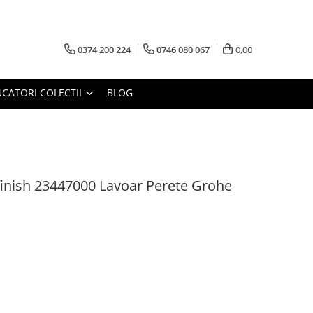
0374 200 224
0746 080 067
0,00
CATORI COLECTII
BLOG
 finish 23447000 Lavoar Perete Grohe