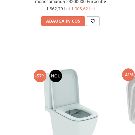
monocomanda 23200000 Eurocube
1.862,79 Lei
1.005,62 Lei
ADAUGA IN COS
-41%
-57%
NOU