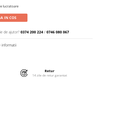
ile lucratoare
A IN COS
ie de ajutor?
0374 200 224
/
0746 080 067
informatii
Retur
14 zile de retur garantat