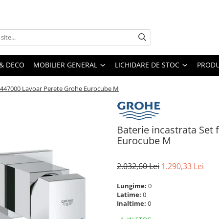
& DECO
MOBILIER GENERAL
LICHIDARE DE STOC
PRODU
 23447000 Lavoar Perete Grohe Eurocube M
Baterie incastrata Set
Eurocube M
2.032,60 Lei
1.290,33 Lei
Lungime:
0
Latime:
0
Inaltime:
0