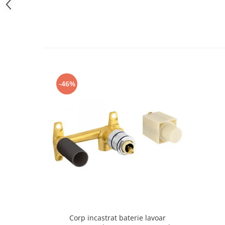
Capace WC clasice
Capace bideuri
Pisoare
-46%
Corp incastrat baterie lavoar