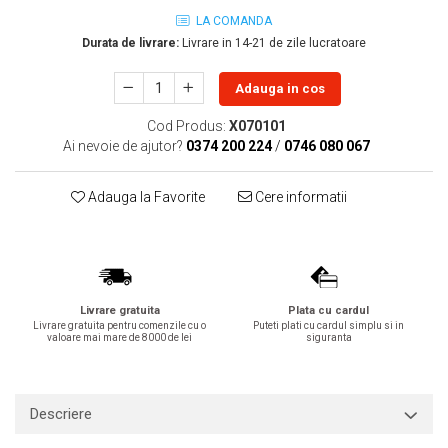
Lavoare
LA COMANDA
Durata de livrare:
Livrare in 14-21 de zile lucratoare
Lavoare freestanding
Lavoare pe blat
Adauga in cos
Lavoare sub blat
Cod Produs:
X070101
Lavoare pe mobilier
Ai nevoie de ajutor?
0374 200 224
/
0746 080 067
Lavoare incastrabile
Lavoare suspendate,semipiedestal
Adauga la Favorite
Cere informatii
Bideuri
Bideuri stative
Bideuri suspendate
Vase WC
Livrare gratuita
Plata cu cardul
Vase WC stative
Livrare gratuita pentru comenzile cu o
Puteti plati cu cardul simplu si in
valoare mai mare de 8000 de lei
siguranta
Vase WC suspendate
WC pentru persoane cu dizabilitati
Capace
Descriere
Capace WC softclose