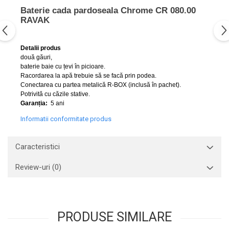
Capace WC clasice
Baterie cada pardoseala Chrome CR 080.00
Capace bideuri
RAVAK
Pisoare
Detalii produs
două găuri,
baterie baie cu țevi în picioare.
Racordarea la apă trebuie să se facă prin podea.
Conectarea cu partea metalică R-BOX (inclusă în pachet).
Potrivită cu căzile stative.
Garanția:
5 ani
Informatii conformitate produs
Caracteristici
Review-uri
(0)
PRODUSE SIMILARE