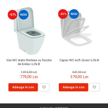
-41%
NOU
-57%
NOU
Vas WC stativ Rimless cu functie
Capac WC soft close I.Life B
de bideu I.Life B
1.816,00 Lei
641,00 Lei
779,00 Lei
379,00 Lei
Adauga in cos
Adauga in cos