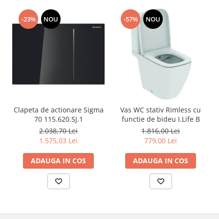
-23%
NOU
-57%
NOU
Clapeta de actionare Sigma
Vas WC stativ Rimless cu
70 115.620.SJ.1
functie de bideu I.Life B
2.038,70 Lei
1.816,00 Lei
1.575,03 Lei
779,00 Lei
ADAUGA IN COS
ADAUGA IN COS