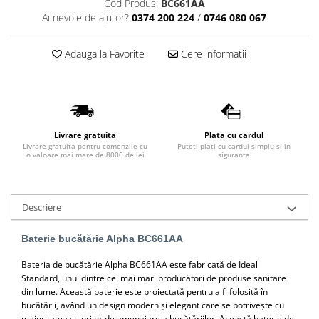
Cod Produs:
BC661AA
Lavoare
Ai nevoie de ajutor?
0374 200 224
/
0746 080 067
Lavoare freestanding
Adauga la Favorite
Cere informatii
Lavoare pe blat
Lavoare sub blat
Lavoare pe mobilier
Lavoare incastrabile
Lavoare suspendate,semipiedestal
Livrare gratuita
Plata cu cardul
Livrare gratuita pentru comenzile cu
Puteti plati cu cardul simplu si in
Bideuri
o valoare mai mare de 8000 de lei
siguranta
Bideuri stative
Bideuri suspendate
Descriere
Vase WC
Vase WC stative
Baterie bucătărie Alpha BC661AA
Vase WC suspendate
Bateria de bucătărie Alpha BC661AA este fabricată de Ideal
WC pentru persoane cu dizabilitati
Standard, unul dintre cei mai mari producători de produse sanitare
Capace
din lume. Această baterie este proiectată pentru a fi folosită în
bucătării, având un design modern și elegant care se potrivește cu
Capace WC softclose
majoritatea stilurilor de amenajare a bucătăriilor. Această baterie de