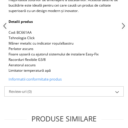
Capace WC clasice
bucătărie este ideală pentru cei care caută un produs de calitate
Capace bideuri
superioară cu un design modern și inovator.
Pisoare
Detalii produs
Cod: BC661AA
Tehnologia Click
Mâner metalic cu indicator roșu/albastru
Perlator ascuns
Fixare ușoară cu ajutorul sistemului de instalare Easy-Fix
Racorduri flexibile G3/8
Aeratorul ascuns
Limitator temperatură apă
Informatii conformitate produs
Review-uri
(0)
PRODUSE SIMILARE