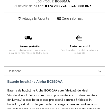
Cod Produs:
BC660AA
Lavoare
Ai nevoie de ajutor?
0374 200 224
/
0746 080 067
Lavoare freestanding
Adauga la Favorite
Cere informatii
Lavoare pe blat
Lavoare sub blat
Lavoare pe mobilier
Lavoare incastrabile
Lavoare suspendate,semipiedestal
Livrare gratuita
Plata cu cardul
Livrare gratuita pentru comenzile cu
Puteti plati cu cardul simplu si in
Bideuri
o valoare mai mare de 8000 de lei
siguranta
Bideuri stative
Bideuri suspendate
Descriere
Vase WC
Vase WC stative
Baterie bucătărie Alpha BC660AA
Vase WC suspendate
Bateria de bucătărie Alpha BC660AA este fabricată de Ideal
WC pentru persoane cu dizabilitati
Standard, unul dintre cei mai mari producători de produse sanitare
Capace
din lume. Această baterie este proiectată pentru a fi folosită în
bucătării, având un design modern și elegant care se potrivește cu
Capace WC softclose
majoritatea stilurilor de amenajare a bucătăriilor. Această baterie de