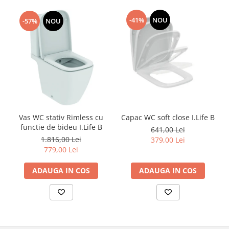
-41%
NOU
-57%
NOU
Vas WC stativ Rimless cu
Capac WC soft close I.Life B
functie de bideu I.Life B
641,00 Lei
1.816,00 Lei
379,00 Lei
779,00 Lei
ADAUGA IN COS
ADAUGA IN COS