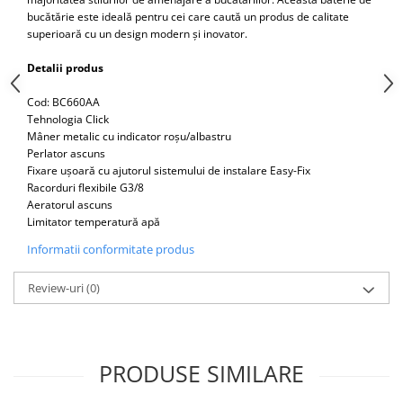
Capace WC clasice
bucătărie este ideală pentru cei care caută un produs de calitate
Capace bideuri
superioară cu un design modern și inovator.
Pisoare
Detalii produs
Cod: BC660AA
Tehnologia Click
Mâner metalic cu indicator roșu/albastru
Perlator ascuns
Fixare ușoară cu ajutorul sistemului de instalare Easy-Fix
Racorduri flexibile G3/8
Aeratorul ascuns
Limitator temperatură apă
Informatii conformitate produs
Review-uri
(0)
PRODUSE SIMILARE