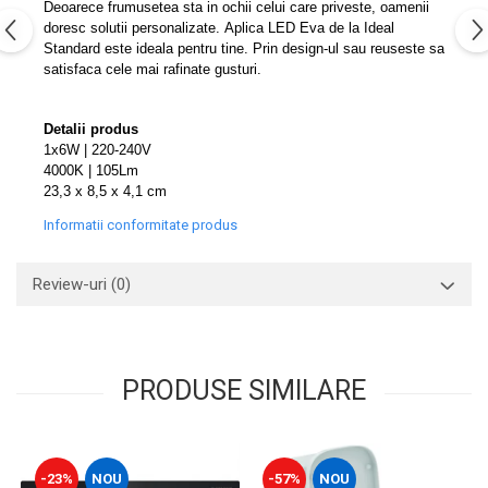
Deoarece frumusetea sta in ochii celui care priveste, oamenii
Capace WC clasice
doresc solutii personalizate. Aplica LED Eva de la Ideal
Capace bideuri
Standard este ideala pentru tine. Prin design-ul sau reuseste sa
Pisoare
satisfaca cele mai rafinate gusturi.
Detalii produs
1x6W | 220-240V
4000K | 105Lm
23,3 x 8,5 x 4,1 cm
Informatii conformitate produs
Review-uri
(0)
PRODUSE SIMILARE
-23%
NOU
-57%
NOU