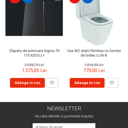
Clapeta de actionare Sigma 70
Vas WC stativ Rimless cu functie
115.620.SJ.1
de bideu I.Life B
2.038,70 Lei
1.816,00 Lei
1.575,03 Lei
779,00 Lei
Adauga in cos
Adauga in cos
NEWSLETTER
Nu rata ofertele si promotiile noastre