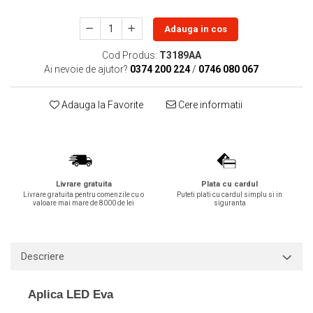
Lavoare
Adauga in cos
Lavoare freestanding
Cod Produs:
T3189AA
Lavoare pe blat
Ai nevoie de ajutor?
0374 200 224
/
0746 080 067
Lavoare sub blat
Lavoare pe mobilier
Adauga la Favorite
Cere informatii
Lavoare incastrabile
Lavoare suspendate,semipiedestal
Bideuri
Bideuri stative
Livrare gratuita
Plata cu cardul
Bideuri suspendate
Livrare gratuita pentru comenzile cu o
Puteti plati cu cardul simplu si in
Vase WC
valoare mai mare de 8000 de lei
siguranta
Vase WC stative
Vase WC suspendate
Descriere
WC pentru persoane cu dizabilitati
Capace
Aplica LED Eva
Capace WC softclose