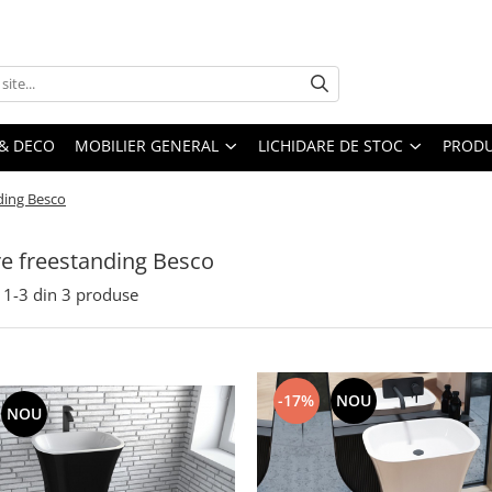
& DECO
MOBILIER GENERAL
LICHIDARE DE STOC
PRODU
ding Besco
e freestanding Besco
1-
3
din
3
produse
-17%
NOU
NOU