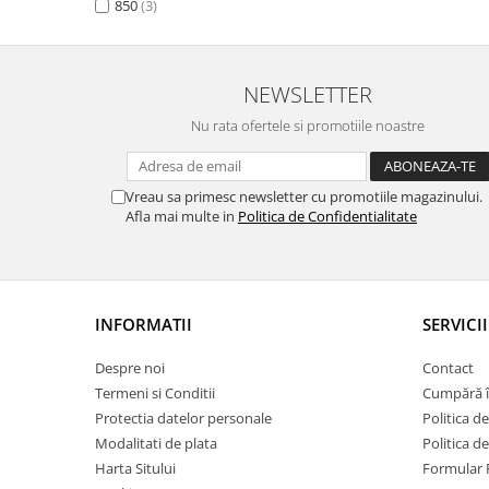
850
(3)
Lavoare
Lavoare freestanding
Lavoare pe blat
NEWSLETTER
Lavoare sub blat
Nu rata ofertele si promotiile noastre
Lavoare pe mobilier
Lavoare incastrabile
Vreau sa primesc newsletter cu promotiile magazinului.
Lavoare suspendate,semipiedestal
Afla mai multe in
Politica de Confidentialitate
Bideuri
Bideuri stative
Bideuri suspendate
Vase WC
INFORMATII
SERVICII
Vase WC stative
Despre noi
Contact
Vase WC suspendate
Termeni si Conditii
Cumpără î
WC pentru persoane cu dizabilitati
Protectia datelor personale
Politica de
Capace
Modalitati de plata
Politica d
Harta Sitului
Formular 
Capace WC softclose