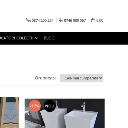
0374 200 224
0746 080 067
0,00
CATORI COLECTII
BLOG
Ordoneaza:
-17%
NOU