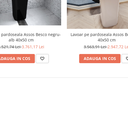
 pardoseala Assos Besco negru-
Lavoar pe pardoseala Assos B
alb 40x50 cm
40x50 cm
.521,74 Lei
3.761,17 Lei
3.563,91 Lei
2.947,72 L
ADAUGA IN COS
ADAUGA IN COS