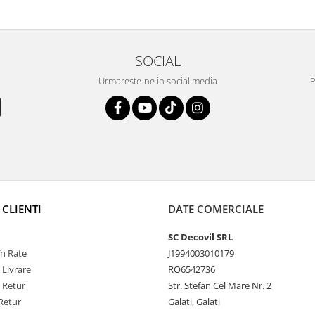
SOCIAL
Urmareste-ne in social media
P
 CLIENTI
DATE COMERCIALE
SC Decovil SRL
n Rate
J1994003010179
 Livrare
RO6542736
e Retur
Str. Stefan Cel Mare Nr. 2
Retur
Galati, Galati