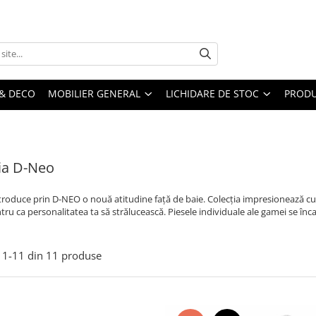
& DECO
MOBILIER GENERAL
LICHIDARE DE STOC
PRODU
ia D-Neo
troduce prin D-NEO o nouă atitudine față de baie. Colecția impresionează cu li
tru ca personalitatea ta să strălucească. Piesele individuale ale gamei se înc
1-
11
din
11
produse