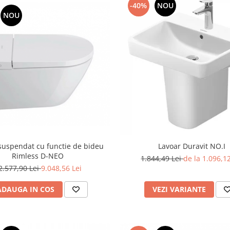
-40%
NOU
NOU
suspendat cu functie de bideu
Lavoar Duravit NO.I
Rimless D-NEO
1.844,49 Lei
de la 1.096,12
2.577,90 Lei
9.048,56 Lei
ADAUGA IN COS
VEZI VARIANTE