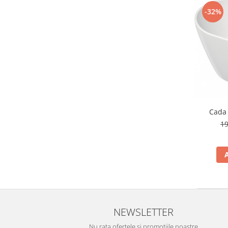
-32%
Cada 
19
NEWSLETTER
Nu rata ofertele si promotiile noastre