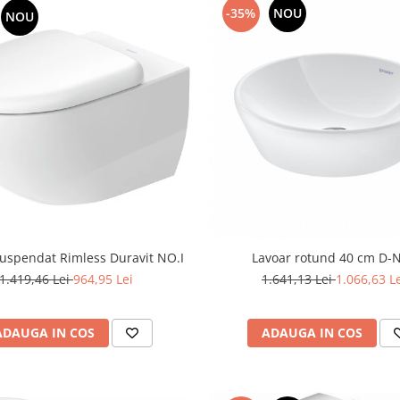
-35%
NOU
NOU
uspendat Rimless Duravit NO.I
Lavoar rotund 40 cm D-
1.419,46 Lei
964,95 Lei
1.641,13 Lei
1.066,63 L
ADAUGA IN COS
ADAUGA IN COS