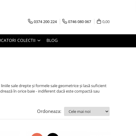
0374 200 224
0746 080 067
0,00
CATORI COLECTII
BLOG
niile sale drepte și formele sale geometrice și lasă suficient
adrează în orice baie - indiferent dacă este compactă sau
Ordoneaza: