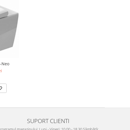
D-Neo
ei
SUPORT CLIENTI
rogramul magazinului: Luni - Vineri: 10.00 - 18.30 Sâmbătă: