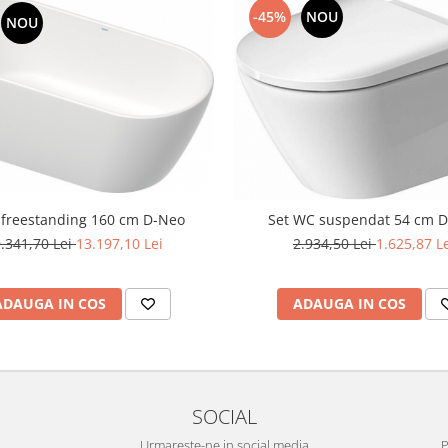
-45%
NOU
NOU
freestanding 160 cm D-Neo
Set WC suspendat 54 cm 
.341,70 Lei
13.197,10 Lei
2.934,50 Lei
1.625,87 L
ADAUGA IN COS
ADAUGA IN COS
SOCIAL
Urmareste-ne in social media
P