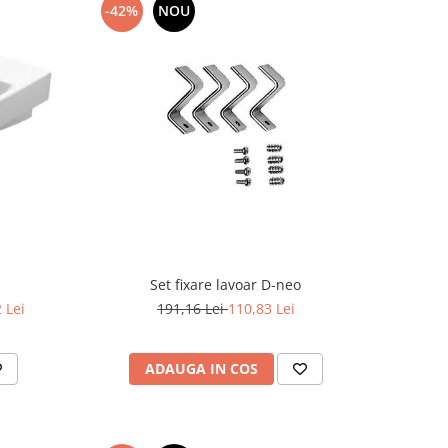
-42%
NOU
Set fixare lavoar D-neo
 Lei
191,16 Lei
110,83 Lei
ADAUGA IN COS