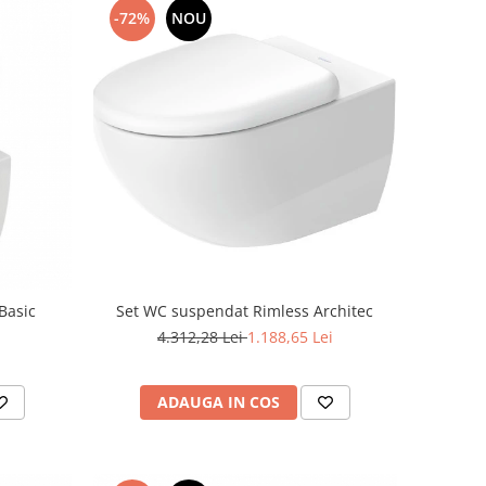
-72%
NOU
Set WC suspendat Rimless Architec
Basic
4.312,28 Lei
1.188,65 Lei
i
ADAUGA IN COS