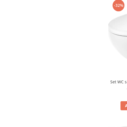
Capace WC clasice
-32%
Capace bideuri
Pisoare
Set WC s