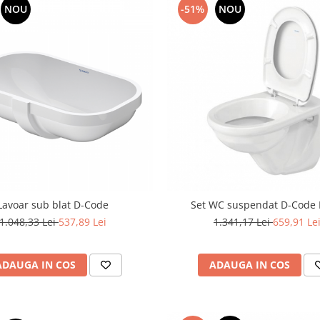
NOU
-51%
NOU
Lavoar sub blat D-Code
Set WC suspendat D-Code 
1.048,33 Lei
537,89 Lei
1.341,17 Lei
659,91 Le
ADAUGA IN COS
ADAUGA IN COS