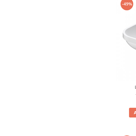
-49%
Lavoare
Lavoare freestanding
Lavoare pe blat
Lavoare sub blat
Lavoare pe mobilier
Lavoare incastrabile
Lavoare suspendate,semipiedestal
Bideuri
Bideuri stative
Bideuri suspendate
Vase WC
Vase WC stative
Vase WC suspendate
WC pentru persoane cu dizabilitati
Capace
Capace WC softclose