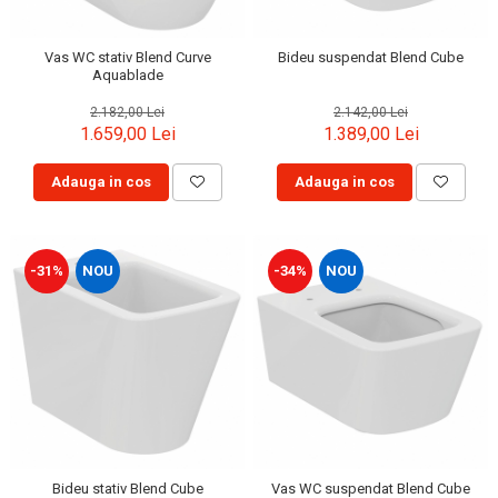
Capace WC clasice
Capace bideuri
Vas WC stativ Blend Curve
Bideu suspendat Blend Cube
Pisoare
Aquablade
2.182,00 Lei
2.142,00 Lei
1.659,00 Lei
1.389,00 Lei
Adauga in cos
Adauga in cos
-31%
NOU
-34%
NOU
Bideu stativ Blend Cube
Vas WC suspendat Blend Cube