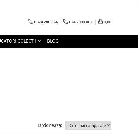
0374 200 224
0746 080 067
0,00
CATORI COLECTII
BLOG
Ordoneaza: