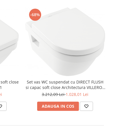
-68%
soft close
Set vas WC suspendat cu DIRECT FLUSH
01
si capac soft close Architectura VILLEROY
& BOCH
ei
3.212,09 Lei
1.028,01 Lei
ADAUGA IN COS