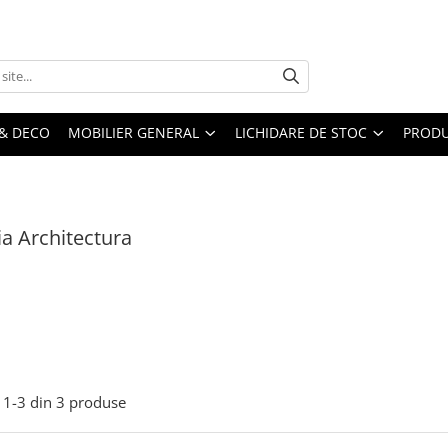
& DECO
MOBILIER GENERAL
LICHIDARE DE STOC
PRODU
ia Architectura
1-
3
din
3
produse