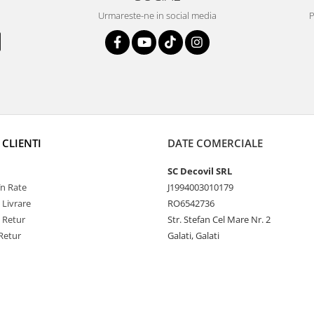
Urmareste-ne in social media
P
 CLIENTI
DATE COMERCIALE
SC Decovil SRL
n Rate
J1994003010179
 Livrare
RO6542736
e Retur
Str. Stefan Cel Mare Nr. 2
Retur
Galati, Galati