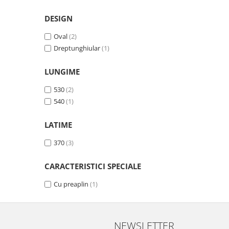
Lavoare
DESIGN
Lavoare freestanding
Oval
(2)
Lavoare pe blat
Dreptunghiular
(1)
Lavoare sub blat
Lavoare pe mobilier
LUNGIME
Lavoare incastrabile
530
(2)
Lavoare suspendate,semipiedestal
540
(1)
Bideuri
Bideuri stative
LATIME
Bideuri suspendate
370
(3)
Vase WC
Vase WC stative
CARACTERISTICI SPECIALE
Vase WC suspendate
Cu preaplin
(1)
WC pentru persoane cu dizabilitati
Capace
Capace WC softclose
NEWSLETTER