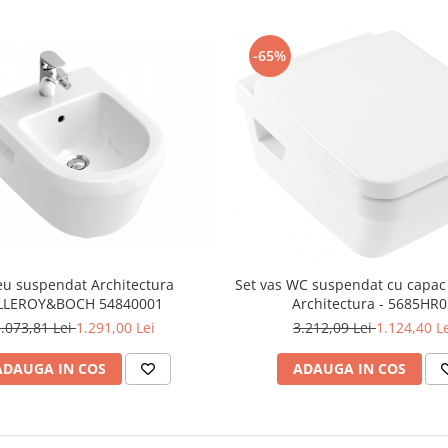
-65%
eu suspendat Architectura
Set vas WC suspendat cu capac 
ILLEROY&BOCH 54840001
Architectura - 5685HR
.073,81 Lei
1.291,00 Lei
3.212,09 Lei
1.124,40 L
ADAUGA IN COS
ADAUGA IN COS