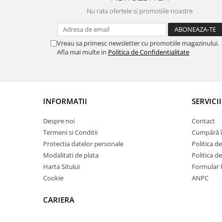
Capace WC clasice
Nu rata ofertele si promotiile noastre
Capace bideuri
Pisoare
Vreau sa primesc newsletter cu promotiile magazinului.
Afla mai multe in
Politica de Confidentialitate
INFORMATII
SERVICII
Despre noi
Contact
Termeni si Conditii
Cumpără î
Protectia datelor personale
Politica de
Modalitati de plata
Politica d
Harta Sitului
Formular 
Cookie
ANPC
CARIERA