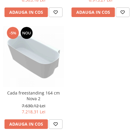
Capace WC clasice
Capace bideuri
ADAUGA IN COS
ADAUGA IN COS
Pisoare
-5%
NOU
Cada freestanding 164 cm
Nova 2
7.630,12 Lei
7.218,31 Lei
ADAUGA IN COS