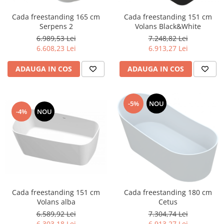
Lavoare
Cada freestanding 165 cm
Cada freestanding 151 cm
Serpens 2
Volans Black&White
Lavoare freestanding
6.989,53 Lei
7.248,82 Lei
Lavoare pe blat
6.608,23 Lei
6.913,27 Lei
Lavoare sub blat
Lavoare pe mobilier
ADAUGA IN COS
ADAUGA IN COS
Lavoare incastrabile
Lavoare suspendate,semipiedestal
-5%
NOU
Bideuri
-4%
NOU
Bideuri stative
Bideuri suspendate
Vase WC
Vase WC stative
Vase WC suspendate
WC pentru persoane cu dizabilitati
Cada freestanding 151 cm
Cada freestanding 180 cm
Capace
Volans alba
Cetus
6.589,92 Lei
7.304,74 Lei
Capace WC softclose
6.303,18 Lei
6.913,27 Lei