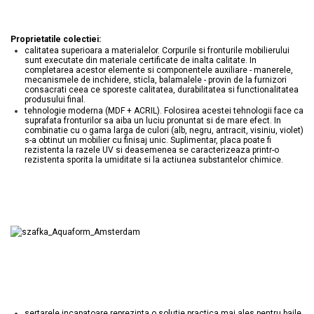
Lavoare
Lavoare freestanding
Proprietatile colectiei:
calitatea superioara a materialelor. Corpurile si fronturile mobilierului
Lavoare pe blat
sunt executate din materiale certificate de inalta calitate. In
completarea acestor elemente si componentele auxiliare - manerele,
Lavoare sub blat
mecanismele de inchidere, sticla, balamalele - provin de la furnizori
consacrati ceea ce sporeste calitatea, durabilitatea si functionalitatea
Lavoare pe mobilier
produsului final.
Lavoare incastrabile
tehnologie moderna (MDF + ACRIL). Folosirea acestei tehnologii face ca
suprafata fronturilor sa aiba un luciu pronuntat si de mare efect. In
Lavoare suspendate,semipiedestal
combinatie cu o gama larga de culori (alb, negru, antracit, visiniu, violet)
s-a obtinut un mobilier cu finisaj unic. Suplimentar, placa poate fi
Bideuri
rezistenta la razele UV si deasemenea se caracterizeaza printr-o
rezistenta sporita la umiditate si la actiunea substantelor chimice.
Bideuri stative
Bideuri suspendate
Vase WC
Vase WC stative
Vase WC suspendate
WC pentru persoane cu dizabilitati
Capace
Capace WC softclose
sertarele incapatoare reprezinta o solutie practica mai ales pentru baile