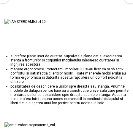
suprafete plane usor de curatat. Suprafetele plane cat si executarea
atenta a fronturilor si corpurilor mobilierului inlesnesc curatarea si
ingrijirea acestora.
manere ergonomice. Proiectantii mobilierului si-au fixat ca si obiectiv
confortul si satisfactia clientilor nostri. Toate manerele mobilierului au
forma ergonomica si datorilta acestui fapt ofera un confort ridicat la
utilizare.
posibilitatea de deschidere a usilor spre dreapta sau stanga. Anumite
modele de dulapuri pentru baie au o constructie universala care permite
montarea usilor cu deschidere spre dreapta sau spre stanga. Aceasta
solutie ofera intotdeauna acces convenabil la continutul dulapului si
libertate in alegerea unui loc potrivit pentru acesta in baie.