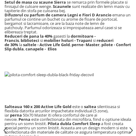
Setul de masa cu scaune Sierra
se remarca prin formele placute si
Lavoare
finisajul de culoare wenge.
Scaunele
sunt realizate din lemn masiv cu
tapiterie din stofa pe culoarea bej.
Difuzorul cu parfum de camera Legni e Fiori D Arancio
emana un
Lavoare freestanding
parfumul ce contine un buchet cu arome de floare de portocal,
bergamot si lacramioare, ce are la baza note de lemn de
Lavoare pe blat
patchouly. Parfumul odorizeaza si improspateaza aerul casei si se
Lavoare sub blat
elibereaza treptat.
Reduceri de pana la 40%
gasesti la
dormitoare -
Lavoare pe mobilier
Francis
,
biblioteci
si
mobilier holuri - Trapani
si
reduceri
de 30%
la
saltele - Active Life Gold
,
perne- Master
,
pilote - Confort
Lavoare incastrabile
Slip dubla
,
canapele - Elios
Lavoare suspendate,semipiedestal
Bideuri
Bideuri stative
Bideuri suspendate
Vase WC
Vase WC stative
Vase WC suspendate
Salteaua 160 x 200 Active Life Gold
este o
saltea
silentioasa si
flexibila datorita arcurilor impachetate individual (5 zone),
WC pentru persoane cu dizabilitati
iar
perna
50x70 Master iti ofera confortul de care ai
nevoie.
Perna
este confectionata din microfibra, fiind o optiune ideala
Capace
pentru un somn linistit.
Pilota dubla Comfort Sleep
a fost creata
special pentru un somn linistit. Aceasta are un design modern si este
Capace WC softclose
confectionata din materiale de calitate ce asigura temperatura optima