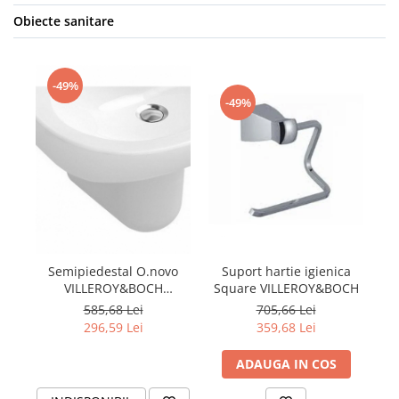
Obiecte sanitare
-49%
-49%
Semipiedestal O.novo
Suport hartie igienica
C
VILLEROY&BOCH
Square VILLEROY&BOCH
52660001
585,68 Lei
705,66 Lei
296,59 Lei
359,68 Lei
ADAUGA IN COS