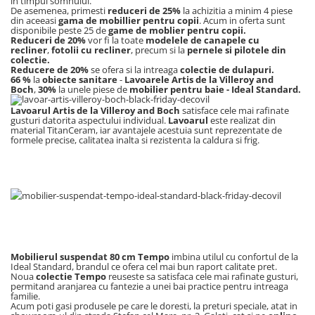
in timpul somnului.
Capace WC clasice
De asemenea, primesti
reduceri de 25%
la achizitia a minim 4 piese
din aceeasi
gama de mobillier pentru copii
. Acum in oferta sunt
Capace bideuri
disponibile peste 25 de
game de moblier pentru copii.
Reduceri de 20%
vor fi la toate
modelele de canapele cu
Pisoare
recliner
,
fotolii cu recliner
, precum si la
pernele si pilotele din
colectie.
Reducere de 20%
se ofera si la intreaga
colectie de dulapuri.
66 %
la
obiecte sanitare
-
Lavoarele Artis de la Villeroy and
Boch
,
30%
la unele piese de
mobilier pentru baie - Ideal Standard.
Lavoarul Artis de la Villeroy and Boch
satisface cele mai rafinate
gusturi datorita aspectului individual.
Lavoarul
este realizat din
material TitanCeram, iar avantajele acestuia sunt reprezentate de
formele precise, calitatea inalta si rezistenta la caldura si frig.
Mobilierul suspendat 80 cm Tempo
imbina utilul cu confortul de la
Ideal Standard, brandul ce ofera cel mai bun raport calitate pret.
Noua
colectie Tempo
reuseste sa satisfaca cele mai rafinate gusturi,
permitand aranjarea cu fantezie a unei bai practice pentru intreaga
familie.
Acum poti gasi produsele pe care le doresti, la preturi speciale, atat in