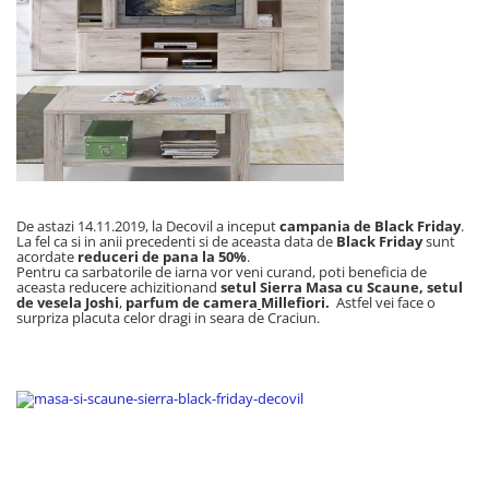
Geberit
Accesorii lavoare
Grohe
Cabine si usi de dus
Hansgrohe
Cadite dus
Rigole dus, sifoane
Ideal Standard
Cazi de baie
Kolo
Cazi drepte
Oristo
Cazi de colt
Ravak
Cazi asimetrice
De astazi 14.11.2019, la Decovil a inceput
campania de Black Friday
.
Sanindusa1
La fel ca si in anii precedenti si de aceasta data de
Black Friday
sunt
Cazi freestanding
acordate
reduceri de pana la 50%
.
Tece
Pentru ca sarbatorile de iarna vor veni curand, poti beneficia de
Paravane pentru cada
aceasta reducere achizitionand
setul Sierra Masa cu Scaune,
setul
de vesela Joshi
,
parfum de camera
Millefiori.
Astfel vei face o
Piese si accesorii pentru cazi
Villeroy&Boch
surpriza placuta celor dragi in seara de Craciun.
Sifoane -sisteme de umplere cazi
Rezervoare WC
Rezervoare pe vas
Rezervoare incastrabile
Clapete de actionare WC
Baterii bucatarie