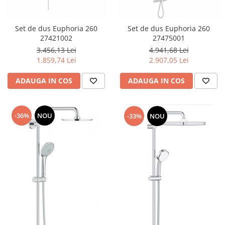
Set de dus Euphoria 260
Set de dus Euphoria 260
27421002
27475001
3.456,13 Lei
4.941,68 Lei
1.859,74 Lei
2.907,05 Lei
ADAUGA IN COS
ADAUGA IN COS
-36%
NOU
-33%
NOU