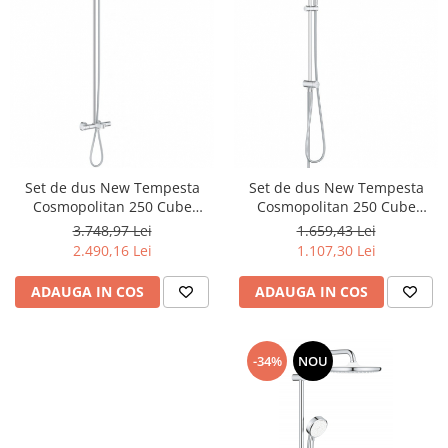
Set de dus New Tempesta
Set de dus New Tempesta
Cosmopolitan 250 Cube
Cosmopolitan 250 Cube
26691000
26694000
3.748,97 Lei
1.659,43 Lei
2.490,16 Lei
1.107,30 Lei
ADAUGA IN COS
ADAUGA IN COS
-34%
NOU