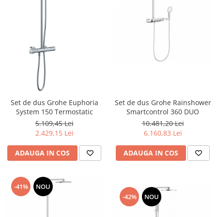
Lavoare
Lavoare freestanding
Lavoare pe blat
Lavoare sub blat
Lavoare pe mobilier
Lavoare incastrabile
Lavoare suspendate,semipiedestal
Bideuri
Set de dus Grohe Euphoria
Set de dus Grohe Rainshower
System 150 Termostatic
Smartcontrol 360 DUO
Bideuri stative
5.109,45 Lei
10.481,20 Lei
Bideuri suspendate
2.429,15 Lei
6.160,83 Lei
Vase WC
ADAUGA IN COS
ADAUGA IN COS
Vase WC stative
Vase WC suspendate
WC pentru persoane cu dizabilitati
-41%
NOU
Capace
-42%
NOU
Capace WC softclose