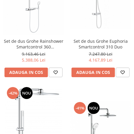
Capace WC clasice
Capace bideuri
Pisoare
Set de dus Grohe Euphoria
Set de dus Grohe Rainshower
Smartcontrol 310 Duo
Smartcontrol 360
monotermostatic moon-white
7.247,80 Lei
9.163,46 Lei
4.167,89 Lei
5.388,06 Lei
ADAUGA IN COS
ADAUGA IN COS
-42%
NOU
-41%
NOU