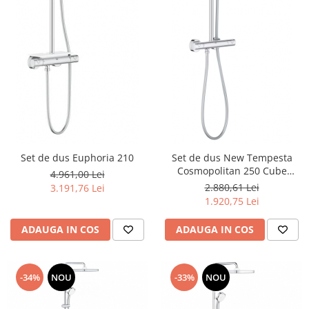
Set de dus Euphoria 210
Set de dus New Tempesta
Cosmopolitan 250 Cube
4.961,00 Lei
26689000
2.880,61 Lei
3.191,76 Lei
1.920,75 Lei
ADAUGA IN COS
ADAUGA IN COS
-34%
NOU
-33%
NOU