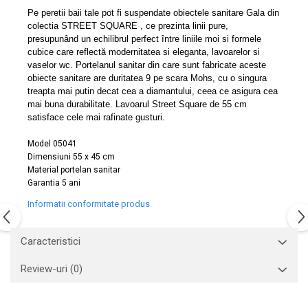
Capace WC clasice
Pe peretii baii tale pot fi suspendate obiectele sanitare Gala din
Capace bideuri
colectia STREET SQUARE , ce prezinta linii pure,
presupunând un echilibrul perfect între liniile moi si formele
Pisoare
cubice care reflectă modernitatea si eleganta, lavoarelor si
vaselor wc. Portelanul sanitar din care sunt fabricate aceste
obiecte sanitare are duritatea 9 pe scara Mohs, cu o singura
treapta mai putin decat cea a diamantului, ceea ce asigura cea
mai buna durabilitate. Lavoarul Street Square de 55 cm
satisface cele mai rafinate gusturi.
Model 05041
Dimensiuni
55 x 45 cm
Material
portelan sanitar
Garantia 5 ani
Informatii conformitate produs
Caracteristici
Review-uri
(0)