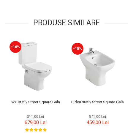
PRODUSE SIMILARE
-16%
-15%
Bideu stativ Street Square Gala
WC stativ Street Square Gala
R
541,00 Lei
811,00 Lei
459,00 Lei
679,00 Lei