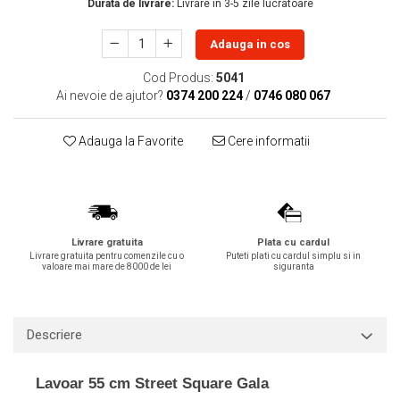
Durata de livrare:
Livrare in 3-5 zile lucratoare
Lavoare
Adauga in cos
Lavoare freestanding
Lavoare pe blat
Cod Produs:
5041
Lavoare sub blat
Ai nevoie de ajutor?
0374 200 224
/
0746 080 067
Lavoare pe mobilier
Lavoare incastrabile
Adauga la Favorite
Cere informatii
Lavoare suspendate,semipiedestal
Bideuri
Bideuri stative
Bideuri suspendate
Livrare gratuita
Plata cu cardul
Livrare gratuita pentru comenzile cu o
Puteti plati cu cardul simplu si in
Vase WC
valoare mai mare de 8000 de lei
siguranta
Vase WC stative
Vase WC suspendate
Descriere
WC pentru persoane cu dizabilitati
Capace
Lavoar 55 cm Street Square Gala
Capace WC softclose