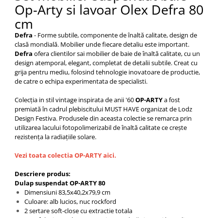
Capace WC clasice
Op-Arty si lavoar Olex Defra 80
Capace bideuri
cm
Pisoare
Defra
- Forme subtile, componente de înaltă calitate, design de
clasă mondială. Mobilier unde fiecare detaliu este important.
Defra
ofera clientilor sai mobilier de baie de înaltă calitate, cu un
design atemporal, elegant, completat de detalii subtile. Creat cu
grija pentru mediu, folosind tehnologie inovatoare de productie,
de catre o echipa experimentata de specialisti.
Colecția in stil vintage inspirata de anii '60
OP-ARTY
a fost
premiată în cadrul plebiscitului MUST HAVE organizat de Lodz
Design Festiva. Produsele din aceasta colectie se remarca prin
utilizarea lacului fotopolimerizabil de înaltă calitate ce crește
rezistența la radiațiile solare.
Vezi toata colectia OP-ARTY aici.
Descriere produs:
Dulap suspendat OP-ARTY 80
Dimensiuni 83,5x40,2x79,9 cm
Culoare: alb lucios, nuc rockford
2 sertare soft-close cu extractie totala