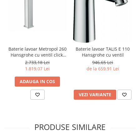
Baterie lavoar Metropol 260
Baterie lavoar TALIS E 110
Hansgrohe cu ventil click-
Hansgrohe cu ventil
clack
2.733,18 Lei
946,65 Lei
1.819,07 Lei
de la 659,91 Lei
ADAUGA IN COS
VEZI VARIANTE
PRODUSE SIMILARE