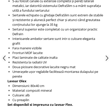
S-au folosit canale cu extensie completă și pereți laterali
metalici, iar datorită sistemului DefraSlim s-a mărit suprafața
utilă a fundului sertarului
Sertarele echipate cu ghidaje DefraSlim sunt extrem de stabile
și rezistente și alunecă perfect chiar și atunci când greutatea
conținutului lor ajunge la 35 kg
Sertarul superior este completat cu un organizator practic
DefraIn
Interioarele ambelor sertare sunt intr-o culoare eleganta
grafit
Fara manere vizibile
Fronturi MDF lacuite
Placi laminate de calitate inalta
Rezistenta la radiatii UV
Doua picioare decorative lacuite negru mat
Umerașele ușor reglabile facilitează montarea dulapului pe
perete
Lavoar Olex
Dimensiuni: 80x40 cm
Material: compozit mineral
Culoare: alb
Cu preaplin
Set disponibil si impreuna cu lavoar Flex.