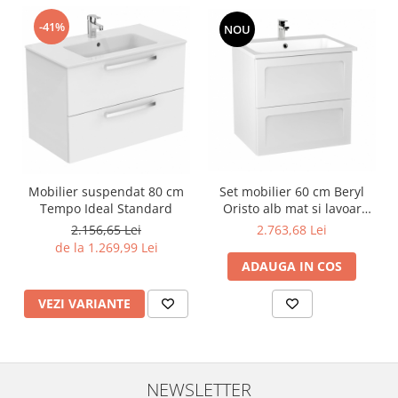
-41%
NOU
Set mobilier 60 cm Beryl
Mobilier suspendat 80 cm
Oristo alb mat si lavoar
Tempo Ideal Standard
Beryl
2.763,68 Lei
2.156,65 Lei
de la 1.269,99 Lei
ADAUGA IN COS
VEZI VARIANTE
NEWSLETTER