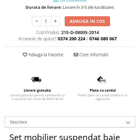
LA COMANDA
Lavoare
Durata de livrare:
Livrare în 3-5 zile lucrătoare.
Lavoare freestanding
ADAUGA IN COS
Lavoare pe blat
Cod Produs:
215-D-08005-2014
Lavoare sub blat
Ai nevoie de ajutor?
0374 200 224
/
0746 080 067
Lavoare pe mobilier
Lavoare incastrabile
Adauga la Favorite
Cere informatii
Lavoare suspendate,semipiedestal
Bideuri
Bideuri stative
Bideuri suspendate
Livrare gratuita
Plata cu cardul
Vase WC
Livrare gratuita pentru comenzile cu
Puteti plati cu cardul simplu si in
o valoare mai mare de 8000 de lei
siguranta
Vase WC stative
Vase WC suspendate
WC pentru persoane cu dizabilitati
Descriere
Capace
Set mobilier suspendat baie
Capace WC softclose