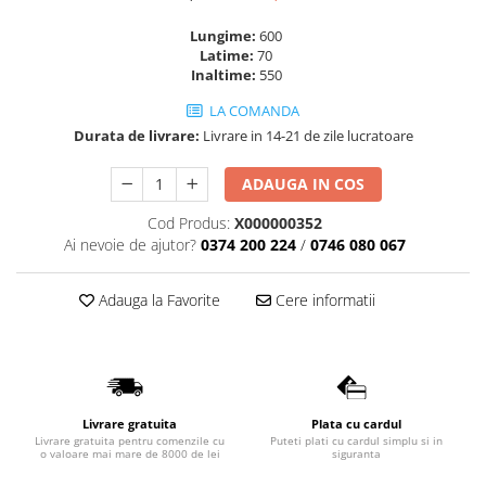
Lavoare
Lungime:
600
Latime:
70
Lavoare freestanding
Inaltime:
550
Lavoare pe blat
LA COMANDA
Lavoare sub blat
Durata de livrare:
Livrare in 14-21 de zile lucratoare
Lavoare pe mobilier
Lavoare incastrabile
ADAUGA IN COS
Lavoare suspendate,semipiedestal
Cod Produs:
X000000352
Bideuri
Ai nevoie de ajutor?
0374 200 224
/
0746 080 067
Bideuri stative
Bideuri suspendate
Adauga la Favorite
Cere informatii
Vase WC
Vase WC stative
Vase WC suspendate
WC pentru persoane cu dizabilitati
Livrare gratuita
Plata cu cardul
Capace
Livrare gratuita pentru comenzile cu
Puteti plati cu cardul simplu si in
o valoare mai mare de 8000 de lei
siguranta
Capace WC softclose