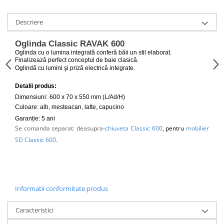
Capace WC clasice
Capace bideuri
Descriere
Pisoare
Oglinda Classic RAVAK 600
Oglinda cu o lumina integrată conferă băii un stil elaborat.
Finalizează perfect conceptul de baie clasică.
Oglindă cu lumini şi priză electrică integrate.
Detalii produs:
Dimensiuni:
600 x 70 x 550 mm (L/Ad/H)
Culoare:
a
lb, mesteacan, latte, capucino
Garanție: 5 ani
Se comanda separat:
deasupra-
chiuveta Classic 600
, pentru
mobilier
SD Classic 600
.
Informatii conformitate produs
Caracteristici