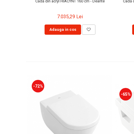
Cadă din acryl HIACYNT 160 cm - Deante
Cadă d
7.035,29 Lei
Adauga in cos
-72%
-65%