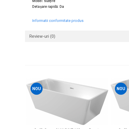
Model: subțire
Capace WC clasice
Detașare rapidă: Da
Capace bideuri
Pisoare
Informatii conformitate produs
Review-uri
(0)
NOU
NOU