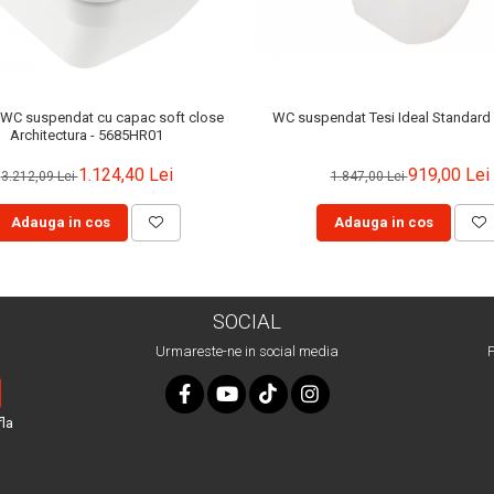
 WC suspendat cu capac soft close
WC suspendat Tesi Ideal Standard
Architectura - 5685HR01
1.124,40 Lei
919,00 Lei
3.212,09 Lei
1.847,00 Lei
Adauga in cos
Adauga in cos
SOCIAL
Urmareste-ne in social media
P
fla