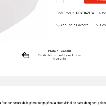
Cod Produs:
CDYD6ZPW
Ai ne
Adauga la Favorite
Cere
Plata cu cardul
Puteti plati cu cardul simplu si in
siguranta
u fost concepute de la prima schiță până la efectul final de către designerii pol