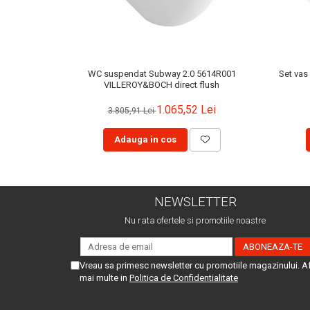
Set vas
WC suspendat Subway 2.0 5614R001
VILLEROY&BOCH direct flush
1.065,52 Lei
3.805,91 Lei
Adauga in cos
NEWSLETTER
Nu rata ofertele si promotiile noastre
Vreau sa primesc newsletter cu promotiile magazinului. A
mai multe in
Politica de Confidentialitate