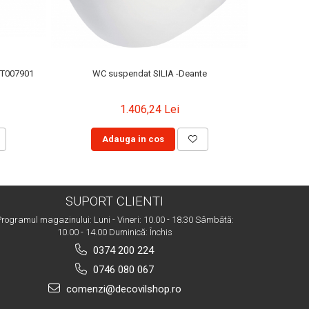
 T007901
WC suspendat SILIA -Deante
1.406,24 Lei
Adauga in cos
SUPORT CLIENTI
rogramul magazinului: Luni - Vineri: 10.00 - 18.30 Sâmbătă:
10.00 - 14.00 Duminică: Închis
0374 200 224
0746 080 067
comenzi@decovilshop.ro