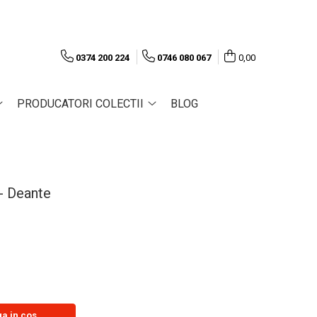
0374 200 224
0746 080 067
0,00
PRODUCATORI COLECTII
BLOG
- Deante
a in cos