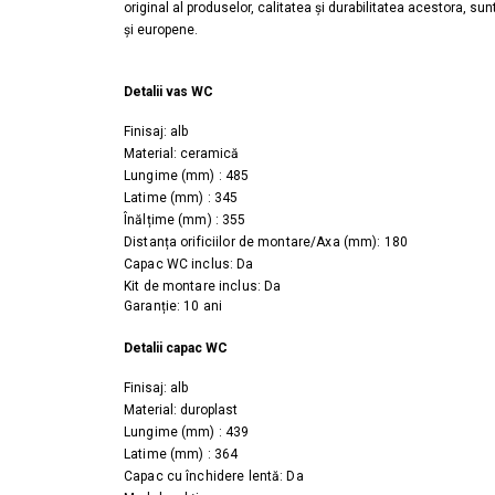
original al produselor, calitatea și durabilitatea acestora
Lavoare
și europene.
Lavoare freestanding
Lavoare pe blat
Detalii vas WC
Lavoare sub blat
Finisaj: alb
Lavoare pe mobilier
Material: ceramică
Lavoare incastrabile
Lungime (mm) : 485
Latime (mm) : 345
Lavoare suspendate,semipiedestal
Înălțime (mm) : 355
Bideuri
Distanța orificiilor de montare/Axa (mm): 180
Bideuri stative
Capac WC inclus: Da
Kit de montare inclus: Da
Bideuri suspendate
Garanție: 10 ani
Vase WC
Detalii capac WC
Vase WC stative
Vase WC suspendate
Finisaj: alb
Material: duroplast
WC pentru persoane cu dizabilitati
Lungime (mm) : 439
Capace
Latime (mm) : 364
Capace WC softclose
Capac cu închidere lentă: Da