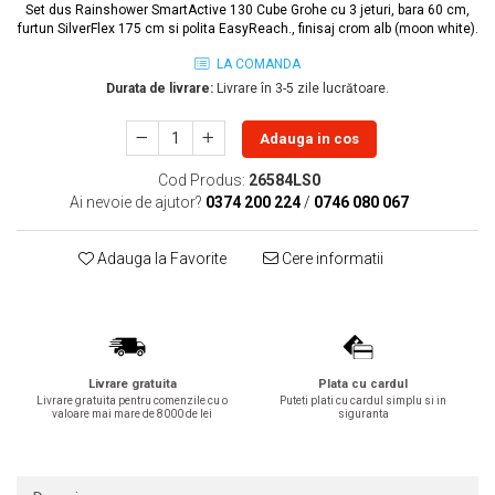
Set dus Rainshower SmartActive 130 Cube Grohe cu 3 jeturi, bara 60 cm,
Lavoare
furtun SilverFlex 175 cm si polita EasyReach., finisaj crom alb (moon white).
Lavoare freestanding
LA COMANDA
Lavoare pe blat
Durata de livrare:
Livrare în 3-5 zile lucrătoare.
Lavoare sub blat
Adauga in cos
Lavoare pe mobilier
Lavoare incastrabile
Cod Produs:
26584LS0
Lavoare suspendate,semipiedestal
Ai nevoie de ajutor?
0374 200 224
/
0746 080 067
Bideuri
Adauga la Favorite
Cere informatii
Bideuri stative
Bideuri suspendate
Vase WC
Vase WC stative
Vase WC suspendate
Livrare gratuita
Plata cu cardul
Livrare gratuita pentru comenzile cu o
Puteti plati cu cardul simplu si in
WC pentru persoane cu dizabilitati
valoare mai mare de 8000 de lei
siguranta
Capace
Capace WC softclose