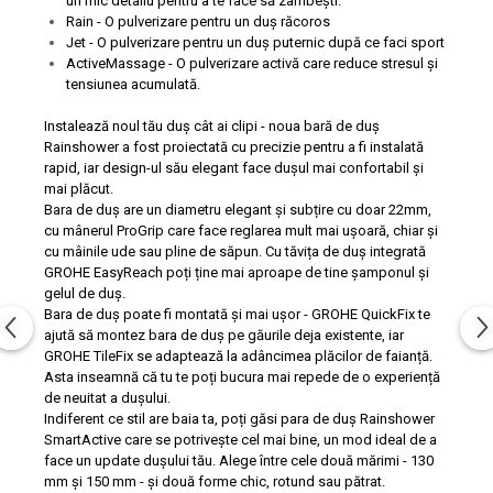
un mic detaliu pentru a te face să zâmbești.
Rain - O pulverizare pentru un duș răcoros
Jet - O pulverizare pentru un duș puternic după ce faci sport
ActiveMassage - O pulverizare activă care reduce stresul și
tensiunea acumulată.
Instalează noul tău duș cât ai clipi - noua bară de duș
Rainshower a fost proiectată cu precizie pentru a fi instalată
rapid, iar design-ul său elegant face dușul mai confortabil și
mai plăcut.
Bara de duș are un diametru elegant și subțire cu doar 22mm,
cu mânerul ProGrip care face reglarea mult mai ușoară, chiar și
cu mâinile ude sau pline de săpun. Cu tăvița de duș integrată
GROHE EasyReach poți ține mai aproape de tine șamponul și
gelul de duș.
Bara de duș poate fi montată și mai ușor - GROHE QuickFix te
ajută să montez bara de duș pe găurile deja existente, iar
GROHE TileFix se adaptează la adâncimea plăcilor de faianță.
Asta inseamnă că tu te poți bucura mai repede de o experiență
de neuitat a dușului.
Indiferent ce stil are baia ta, poți găsi para de duș Rainshower
SmartActive care se potrivește cel mai bine, un mod ideal de a
face un update dușului tău. Alege între cele două mărimi - 130
mm și 150 mm - și două forme chic, rotund sau pătrat.