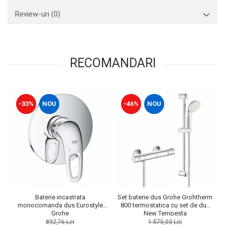
Review-uri
(0)
RECOMANDARI
-33%
NOU
-46%
NOU
Baterie incastrata
Set baterie dus Grohe Grohtherm
monocomanda dus Eurostyle
800 termostatica cu set de dus
Grohe
New Tempesta
892,76 Lei
1.575,03 Lei