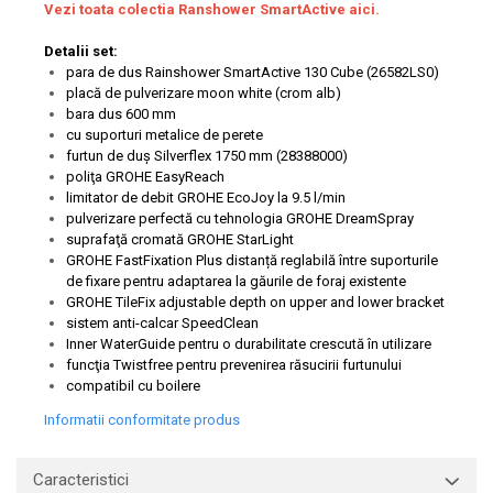
Vezi toata colectia Ranshower SmartActive aici.
Detalii set:
para de dus Rainshower SmartActive 130 Cube (26582LS0)
placă de pulverizare moon white (crom alb)
bara dus 600 mm
cu suporturi metalice de perete
furtun de duş Silverflex 1750 mm (28388000)
poliţa GROHE EasyReach
limitator de debit GROHE EcoJoy la 9.5 l/min
pulverizare perfectă cu tehnologia GROHE DreamSpray
suprafaţă cromată GROHE StarLight
GROHE FastFixation Plus distanță reglabilă între suporturile
de fixare pentru adaptarea la găurile de foraj existente
GROHE TileFix adjustable depth on upper and lower bracket
sistem anti-calcar SpeedClean
Inner WaterGuide pentru o durabilitate crescută în utilizare
funcţia Twistfree pentru prevenirea răsucirii furtunului
compatibil cu boilere
Informatii conformitate produs
Caracteristici