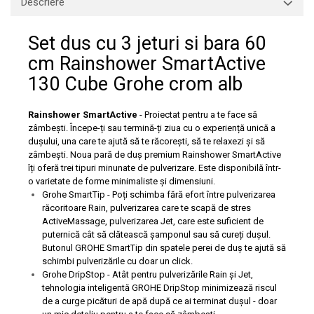
Descriere
Capace WC clasice
Capace bideuri
Set dus cu 3 jeturi si bara 60
Pisoare
cm Rainshower SmartActive
130 Cube Grohe crom alb
Rainshower SmartActive
- Proiectat pentru a te face să
zâmbești. Începe-ți sau termină-ți ziua cu o experiență unică a
dușului, una care te ajută să te răcorești, să te relaxezi și să
zâmbești. Noua pară de duș premium Rainshower SmartActive
îți oferă trei tipuri minunate de pulverizare. Este disponibilă într-
o varietate de forme minimaliste și dimensiuni.
Grohe SmartTip - Poți schimba fără efort între pulverizarea
răcoritoare Rain, pulverizarea care te scapă de stres
ActiveMassage, pulverizarea Jet, care este suficient de
puternică cât să clătească șamponul sau să cureți dușul.
Butonul GROHE SmartTip din spatele perei de duș te ajută să
schimbi pulverizările cu doar un click.
Grohe DripStop - Atât pentru pulverizările Rain și Jet,
tehnologia inteligentă GROHE DripStop minimizează riscul
de a curge picături de apă după ce ai terminat dușul - doar