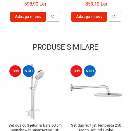
598,90 Lei
853,10 Lei
Adauga in cos
Adauga in cos
PRODUSE SIMILARE
-39%
NOU
-33%
NOU
Set dus cu 3 jeturi si bara 60 cm
Set dus fix 1 jet Tempesta 250
Rainshower SmartActive 130
Mono Rotund Grohe