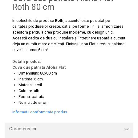
Capace WC clasice
Roth 80 cm
Capace bideuri
Pisoare
In colectiile de produse
Roth
, accentul este pus atat pe
calitatea produselor create, cat si pe forme, linii si armonizarea
acestora pentru a crea produse moderne, cu design unic.
Această cadita de dus cu instalare și întreținere ușoară a cucerit
deja un număr mare de clienți. Finisajul nou Flat a redus inaltime
cuvei la numai 6 cm!
Detalii produs:
Cuva dus patrata Aloha Flat
Dimensiuni: 80x80 cm
Inaltime: 6 cm
Material: acril
Culoare: alb
Forma: patrata
Nu include sifon
Informatii conformitate produs
Caracteristici