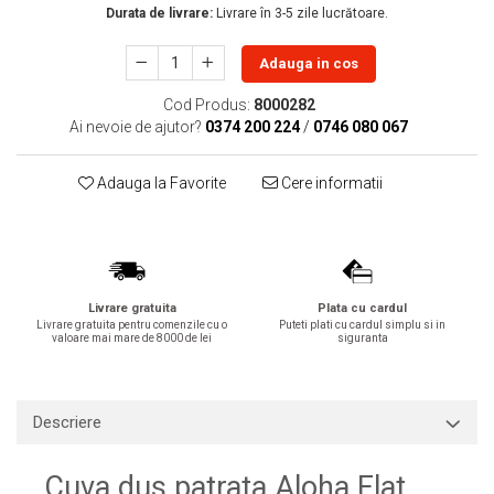
Durata de livrare:
Livrare în 3-5 zile lucrătoare.
Lavoare
Lavoare freestanding
Adauga in cos
Lavoare pe blat
Cod Produs:
8000282
Lavoare sub blat
Ai nevoie de ajutor?
0374 200 224
/
0746 080 067
Lavoare pe mobilier
Lavoare incastrabile
Adauga la Favorite
Cere informatii
Lavoare suspendate,semipiedestal
Bideuri
Bideuri stative
Bideuri suspendate
Livrare gratuita
Plata cu cardul
Vase WC
Livrare gratuita pentru comenzile cu o
Puteti plati cu cardul simplu si in
valoare mai mare de 8000 de lei
siguranta
Vase WC stative
Vase WC suspendate
WC pentru persoane cu dizabilitati
Descriere
Capace
Capace WC softclose
Cuva dus patrata Aloha Flat