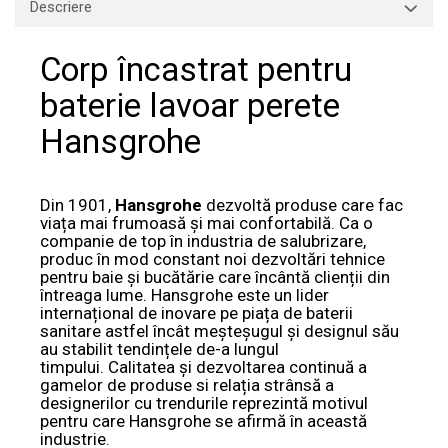
Descriere
Capace WC clasice
Capace bideuri
Corp încastrat pentru
Pisoare
baterie lavoar perete
Hansgrohe
Din 1901,
Hansgrohe
dezvoltă produse care fac
viața mai frumoasă și mai confortabilă. Ca o
companie de top în industria de salubrizare,
produc în mod constant noi dezvoltări tehnice
pentru baie și bucătărie care încântă clienții din
întreaga lume. Hansgrohe este un lider
internațional de inovare pe piața de baterii
sanitare astfel încât meșteșugul și designul său
au stabilit tendințele de-a lungul
timpului. Calitatea și dezvoltarea continuă a
gamelor de produse si relația strânsă a
designerilor cu trendurile reprezintă motivul
pentru care Hansgrohe se afirmă în această
industrie.