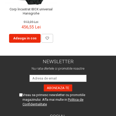
Corp încastrat IBOX universal
Hansgrohe
913,09 Lei
456,55 Lei
Adauga in cos
NEWSLETTER
Nu rata ofertele si promotiile noastre
Vreau sa primesc newsletter cu promotiile
magazinului. Afla mai multe in
Politica de
Confidentialitate