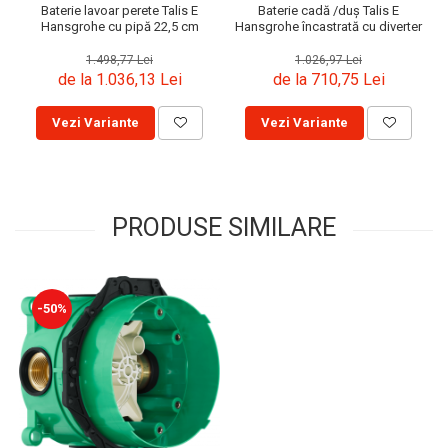
Baterie lavoar perete Talis E
Baterie cadă /duș Talis E
Hansgrohe cu pipă 22,5 cm
Hansgrohe încastrată cu diverter
1.498,77 Lei
1.026,97 Lei
de la 1.036,13 Lei
de la 710,75 Lei
Vezi Variante
Vezi Variante
PRODUSE SIMILARE
-50%