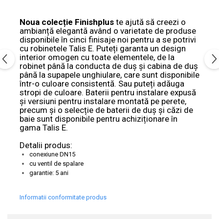
Noua colecție Finishplus
te ajută să creezi o
ambianță elegantă având o varietate de produse
disponibile în cinci finisaje noi pentru a se potrivi
cu robinetele Talis E. Puteți garanta un design
interior omogen cu toate elementele, de la
robinet până la conducta de duș și cabina de duș
până la supapele unghiulare, care sunt disponibile
într-o culoare consistentă. Sau puteți adăuga
stropi de culoare. Baterii pentru instalare expusă
și versiuni pentru instalare montată pe perete,
precum și o selecție de baterii de duș și căzi de
baie sunt disponibile pentru achiziționare în
gama Talis E.
Detalii produs:
conexiune DN15
cu ventil de spalare
garantie: 5 ani
Informatii conformitate produs