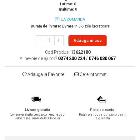
Latime:
0
Lavoare
Inaltime:
0
Lavoare freestanding
LA COMANDA
Lavoare pe blat
Durata de livrare:
Livrare in 3-5 zile lucratoare
Lavoare sub blat
Adauga in cos
Lavoare pe mobilier
Lavoare incastrabile
Cod Produs:
13622180
Lavoare suspendate,semipiedestal
Ai nevoie de ajutor?
0374 200 224
/
0746 080 067
Bideuri
Adauga la Favorite
Cere informatii
Bideuri stative
Bideuri suspendate
Vase WC
Vase WC stative
Vase WC suspendate
Livrare gratuita
Plata cu cardul
Livrare gratuita pentru comenzile cu o
Puteti plati cu cardul simplu si in
WC pentru persoane cu dizabilitati
valoare mai mare de 8000 de lei
siguranta
Capace
Capace WC softclose