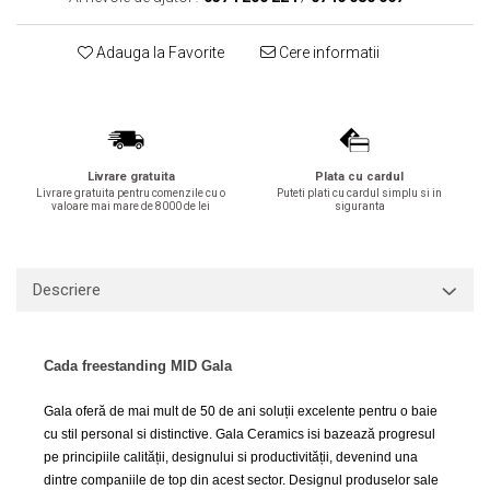
Lavoare
Adauga la Favorite
Cere informatii
Lavoare freestanding
Lavoare pe blat
Lavoare sub blat
Lavoare pe mobilier
Lavoare incastrabile
Livrare gratuita
Plata cu cardul
Livrare gratuita pentru comenzile cu o
Puteti plati cu cardul simplu si in
Lavoare suspendate,semipiedestal
valoare mai mare de 8000 de lei
siguranta
Bideuri
Bideuri stative
Descriere
Bideuri suspendate
Vase WC
Vase WC stative
Cada freestanding MID Gala
Vase WC suspendate
WC pentru persoane cu dizabilitati
Gala oferă de mai mult de 50 de ani soluții excelente pentru o baie
cu stil personal si distinctive. Gala Ceramics isi bazează progresul
Capace
pe principiile calității, designului si productivității, devenind una
Capace WC softclose
dintre companiile de top din acest sector. Designul produselor sale