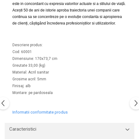
Capace WC clasice
este in concordant cu expresia valorilor actuale si a stilului de viață.
Acești 50 de ani de istorie aproba traiectoria unei companii care
Capace bideuri
continua sa se concentreze pe o evoluție constanta si apropierea
Pisoare
de clienți, câștigând încrederea profesioniștilor si utilizatorilor.
Descriere produs:
Cod: 60001
Dimensiune: 170x73,7 cm
Greutate 33,00 (kg)
Material: Acril sanitar
Grosime acril: 5mm
Finisaj: alb
Montare: pe pardoseala
Informatii conformitate produs
Caracteristici