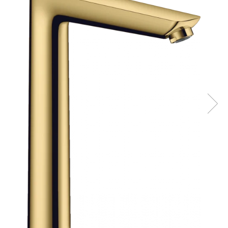
Geberit
Accesorii lavoare
Grohe
Cabine si usi de dus
Hansgrohe
Cadite dus
Rigole dus, sifoane
Ideal Standard
Cazi de baie
Kolo
Cazi drepte
Oristo
Cazi de colt
Ravak
Cazi asimetrice
Sanindusa1
Cazi freestanding
Tece
Paravane pentru cada
Piese si accesorii pentru cazi
Villeroy&Boch
Sifoane -sisteme de umplere cazi
Rezervoare WC
Rezervoare pe vas
Rezervoare incastrabile
Clapete de actionare WC
Baterii bucatarie