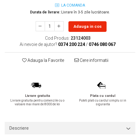
LA COMANDA
Lavoare
Durata de livrare:
Livrare în 3-5 zile lucrătoare.
Lavoare freestanding
Lavoare pe blat
Adauga in cos
Lavoare sub blat
Cod Produs:
23124003
Lavoare pe mobilier
Ai nevoie de ajutor?
0374 200 224
/
0746 080 067
Lavoare incastrabile
Lavoare suspendate,semipiedestal
Adauga la Favorite
Cere informatii
Bideuri
Bideuri stative
Bideuri suspendate
Vase WC
Livrare gratuita
Plata cu cardul
Vase WC stative
Livrare gratuita pentru comenzile cu o
Puteti plati cu cardul simplu si in
valoare mai mare de 8000 de lei
siguranta
Vase WC suspendate
WC pentru persoane cu dizabilitati
Capace
Descriere
Capace WC softclose