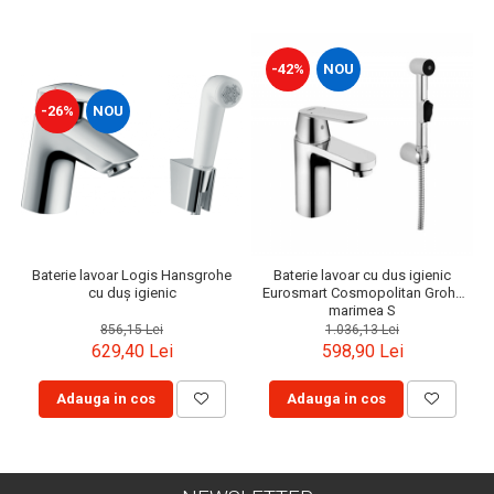
-42%
NOU
-26%
NOU
Baterie lavoar Logis Hansgrohe
Baterie lavoar cu dus igienic
cu duș igienic
Eurosmart Cosmopolitan Grohe
marimea S
856,15 Lei
1.036,13 Lei
629,40 Lei
598,90 Lei
Adauga in cos
Adauga in cos