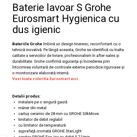
Capace WC clasice
Baterie lavoar S Grohe
Capace bideuri
Eurosmart Hygienica cu
Pisoare
dus igienic
Bateriile Grohe
îmbină un design tineresc, reconfortant cu o
tehnică inovativă. Pe lângă aceasta, Grohe se identifică cu înalta
calitate a serviciilor de livrare, profesionalism în after-sales şi
durabilitate. Grohe confirmă siguranţa şi încrederea prin
întocmirea voluntară de controale externe periodice riguroase şi
o monitorizare elaborată internă.
Vezi toata colectia Eurosmart aici.
Detalii produs:
instalare pe o singură gaură
mâner din metal
cartuş ceramic de 28 mm cu GROHE SilkMove
limitator de debit reglabil
cu limitator de temperatură
suprafaţă cromată GROHE StarLight
aerator GROHE EcoJoy cu debit 5.7 l/min