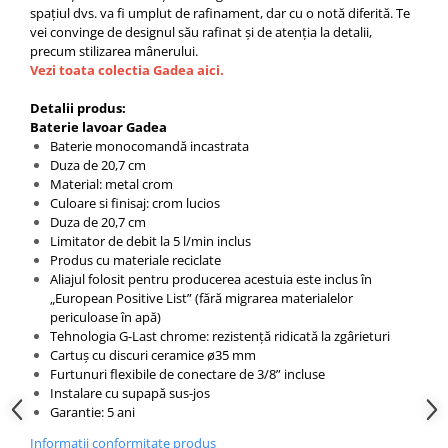
Capace WC clasice
spațiul dvs. va fi umplut de rafinament, dar cu o notă diferită. Te
vei convinge de designul său rafinat și de atenția la detalii,
Capace bideuri
precum stilizarea mânerului.
Pisoare
Vezi toata colectia Gadea aici.
Detalii produs:
Baterie lavoar Gadea
Baterie monocomandă incastrata
Duza de 20,7 cm
Material: metal crom
Culoare si finisaj: crom lucios
Duza de 20,7 cm
Limitator de debit la 5 l/min inclus
Produs cu materiale reciclate
Aliajul folosit pentru producerea acestuia este inclus în
„European Positive List” (fără migrarea materialelor
periculoase în apă)
Tehnologia G-Last chrome: rezistență ridicată la zgârieturi
Cartuș cu discuri ceramice ø35 mm
Furtunuri flexibile de conectare de 3/8” incluse
Instalare cu supapă sus-jos
Garantie: 5 ani
Informatii conformitate produs