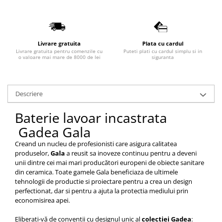
Lavoare
Lavoare freestanding
Lavoare pe blat
Livrare gratuita
Plata cu cardul
Lavoare sub blat
Livrare gratuita pentru comenzile cu
Puteti plati cu cardul simplu si in
o valoare mai mare de 8000 de lei
siguranta
Lavoare pe mobilier
Lavoare incastrabile
Lavoare suspendate,semipiedestal
Descriere
Bideuri
Baterie lavoar incastrata
Bideuri stative
Gadea Gala
Bideuri suspendate
Creand un nucleu de profesionisti care asigura calitatea
Vase WC
produselor,
Gala
a reusit sa inoveze continuu pentru a deveni
Vase WC stative
unii dintre cei mai mari producători europeni de obiecte sanitare
din ceramica. Toate gamele Gala beneficiaza de ultimele
Vase WC suspendate
tehnologii de productie si proiectare
pentru a crea un design
WC pentru persoane cu dizabilitati
perfectionat, dar si pentru a ajuta la protectia mediului prin
Capace
economisirea apei.
Capace WC softclose
Eliberați-vă de convenții cu designul unic al
colectiei Gadea
: