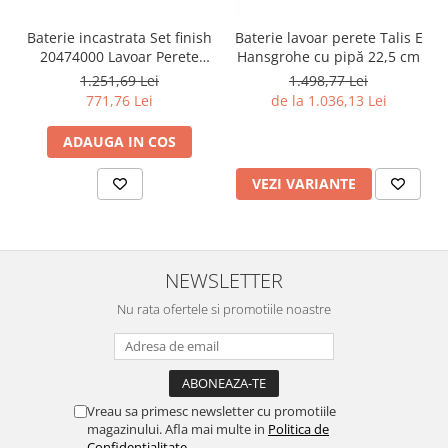
Baterie incastrata Set finish
Baterie lavoar perete Talis E
20474000 Lavoar Perete
Hansgrohe cu pipă 22,5 cm
Grohe Bauedge
1.251,69 Lei
1.498,77 Lei
771,76 Lei
de la 1.036,13 Lei
ADAUGA IN COS
VEZI VARIANTE
NEWSLETTER
Nu rata ofertele si promotiile noastre
Vreau sa primesc newsletter cu promotiile
magazinului. Afla mai multe in
Politica de
Confidentialitate