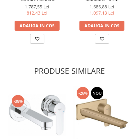
1.787,55 Lei
1.686,88 Lei
812,43 Lei
1.097,13 Lei
ADAUGA IN COS
ADAUGA IN COS
PRODUSE SIMILARE
-26%
NOU
-38%