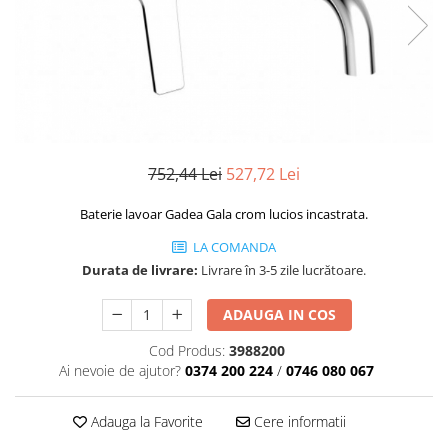
Geberit
Accesorii lavoare
Grohe
Cabine si usi de dus
Hansgrohe
Cadite dus
Rigole dus, sifoane
Ideal Standard
Cazi de baie
Kolo
Cazi drepte
Oristo
752,44 Lei
527,72 Lei
Cazi de colt
Ravak
Cazi asimetrice
Baterie lavoar Gadea Gala crom lucios incastrata.
Sanindusa1
Cazi freestanding
LA COMANDA
Tece
Paravane pentru cada
Durata de livrare:
Livrare în 3-5 zile lucrătoare.
Piese si accesorii pentru cazi
Villeroy&Boch
Sifoane -sisteme de umplere cazi
ADAUGA IN COS
Rezervoare WC
Cod Produs:
3988200
Rezervoare pe vas
Ai nevoie de ajutor?
0374 200 224
/
0746 080 067
Rezervoare incastrabile
Clapete de actionare WC
Adauga la Favorite
Cere informatii
Baterii bucatarie