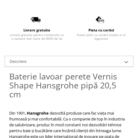
Capace WC clasice
Capace bideuri
Pisoare
Livrare gratuita
Plata cu cardul
Livrare gratuita pentru comenzile cu
Puteti plati cu cardul simplu si in
o valoare mai mare de 8000 de lei
siguranta
Descriere
Baterie lavoar perete Vernis
Shape Hansgrohe pipă 20,5
cm
Din 1901,
Hansgrohe
dezvoltă produse care fac viața mai
frumoasă și mai confortabilă. Ca o companie de top în industria
de salubrizare, produc în mod constant noi dezvoltări tehnice
pentru baie și bucătărie care încântă clienții din întreaga lume.
Hansgrohe este un lider internațional de inovare pe piața de