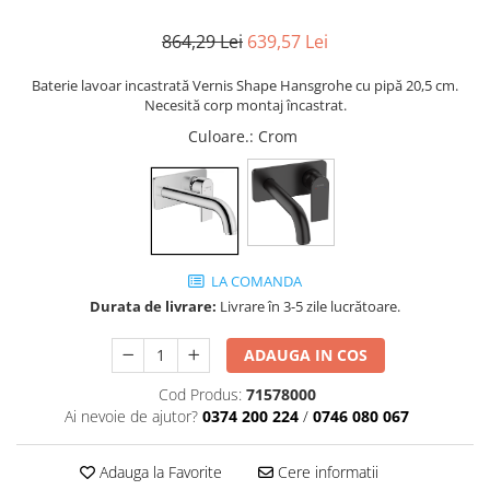
Lavoare
864,29 Lei
639,57 Lei
Lavoare freestanding
Baterie lavoar incastrată Vernis Shape Hansgrohe cu pipă 20,5 cm.
Lavoare pe blat
Necesită corp montaj încastrat.
Lavoare sub blat
Culoare.
: Crom
Lavoare pe mobilier
Lavoare incastrabile
Lavoare suspendate,semipiedestal
Bideuri
Bideuri stative
LA COMANDA
Bideuri suspendate
Durata de livrare:
Livrare în 3-5 zile lucrătoare.
Vase WC
Vase WC stative
ADAUGA IN COS
Vase WC suspendate
Cod Produs:
71578000
WC pentru persoane cu dizabilitati
Ai nevoie de ajutor?
0374 200 224
/
0746 080 067
Capace
Capace WC softclose
Adauga la Favorite
Cere informatii