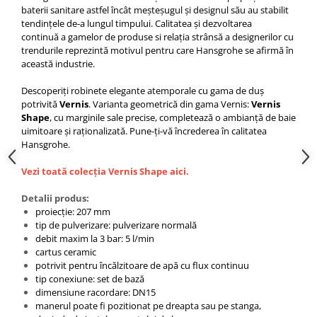
baterii sanitare astfel încât meșteșugul și designul său au stabilit
tendințele de-a lungul timpului. Calitatea și dezvoltarea
continuă a gamelor de produse si relația strânsă a designerilor cu
trendurile reprezintă motivul pentru care Hansgrohe se afirmă în
această industrie.
Descoperiți robinete elegante atemporale cu gama de duș
potrivită
Vernis
. Varianta geometrică din gama Vernis:
Vernis
Shape
, cu marginile sale precise, completează o ambianță de baie
uimitoare și raționalizată. Pune-ți-vă încrederea în calitatea
Hansgrohe.
Vezi toată colecția Vernis Shape aici.
Detalii produs:
proiecție: 207 mm
tip de pulverizare: pulverizare normală
debit maxim la 3 bar: 5 l/min
cartus ceramic
potrivit pentru încălzitoare de apă cu flux continuu
tip conexiune: set de bază
dimensiune racordare: DN15
manerul poate fi pozitionat pe dreapta sau pe stanga,