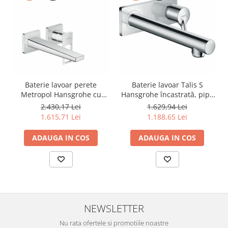
Baterie lavoar perete
Baterie lavoar Talis S
Metropol Hansgrohe cu
Hansgrohe încastrată, pipă
pipă 22.5 cm
22,5 cm
2.430,17 Lei
1.629,94 Lei
1.615,71 Lei
1.188,65 Lei
ADAUGA IN COS
ADAUGA IN COS
NEWSLETTER
Nu rata ofertele si promotiile noastre