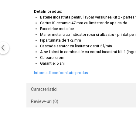
Capace WC clasice
Capace bideuri
Detalii produs:
Baterie incastrata pentru lavoar versiunea Kit 2 - part
Pisoare
Cartus IS ceramic 47 mm cu limitator de apa calda
Excentrice metalice
Maner metalic cu indicator rosu si albastru - printat pe
Pipa turnata de 172 mm
Cascade aerator cu limitator debit 5 l/min
A se folosi in combinatie cu corpul incastrat Kit 1 (in
Culoare: crom
Garantie: 5 ani
Informatii conformitate produs
Caracteristici
Review-uri
(0)