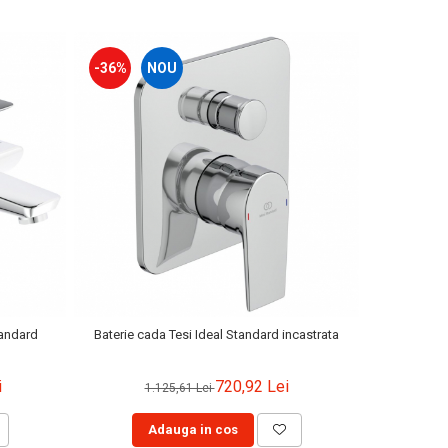
-36%
NOU
-33%
tandard
Baterie cada Tesi Ideal Standard incastrata
Lavoar sub 
i
720,92 Lei
1.125,61 Lei
1.
Adauga in cos
A