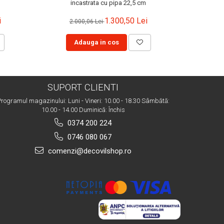
incastrata cu pipa 22,5 cm
i
1.300,50 Lei
2.000,06 Lei
1.
Adauga in cos
A
SUPORT CLIENTI
rogramul magazinului: Luni - Vineri: 10.00 - 18.30 Sâmbătă:
10.00 - 14.00 Duminică: Închis
0374 200 224
0746 080 067
comenzi@decovilshop.ro