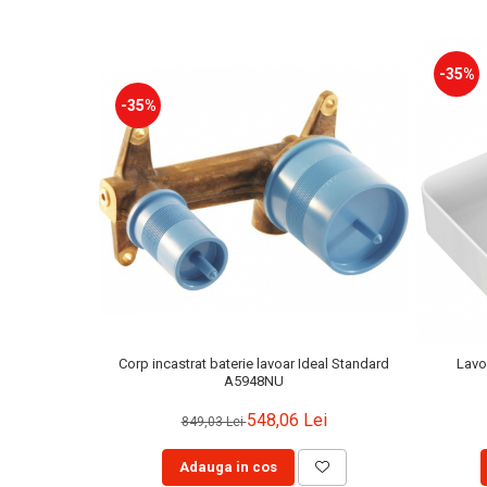
-35%
-35%
Corp incastrat baterie lavoar Ideal Standard
Lavo
A5948NU
548,06 Lei
849,03 Lei
Adauga in cos