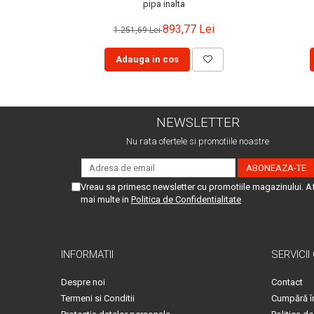
pipa inalta
893,77 Lei
1.251,69 Lei
Adauga in cos
NEWSLETTER
Nu rata ofertele si promotiile noastre
Vreau sa primesc newsletter cu promotiile magazinului. A
mai multe in
Politica de Confidentialitate
INFORMATII
SERVICII
Despre noi
Contact
Termeni si Conditii
Cumpără î