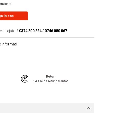
ucrătoare.
a in cos
e de ajutor?
0374 200 224
/
0746 080 067
 informatii
Retur
14 zile de retur garantat