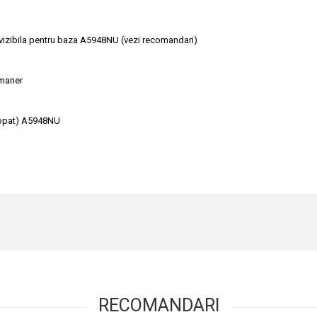
ea vizibila pentru baza A5948NU (vezi recomandari)
 maner
gropat) A5948NU
RECOMANDARI