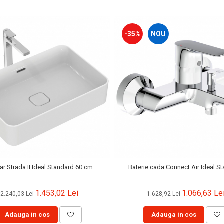
-35%
NOU
ar Strada II Ideal Standard 60 cm
Baterie cada Connect Air Ideal S
1.453,02 Lei
1.066,63 Le
2.240,03 Lei
1.628,92 Lei
Adauga in cos
Adauga in cos