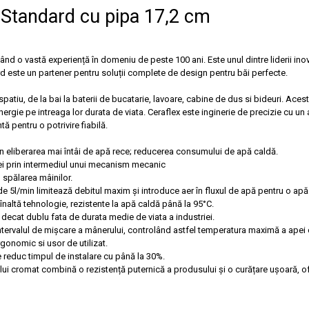
l Standard cu pipa 17,2 cm
d o vastă experiență în domeniu de peste 100 ani. Este unul dintre liderii inova
dard este un partener pentru soluții complete de design pentru băi perfecte.
atiu, de la bai la baterii de bucatarie, lavoare, cabine de dus si bideuri. Aceste
nergie pe intreaga lor durata de viata. Ceraflex este inginerie de precizie cu un 
ă pentru o potrivire fiabilă.
 eliberarea mai întâi de apă rece; reducerea consumului de apă caldă.
ei prin intermediul unui mecanism mecanic
 spălarea mâinilor.
 5l/min limitează debitul maxim și introduce aer în fluxul de apă pentru o a
naltă tehnologie, rezistente la apă caldă până la 95°C.
 decat dublu fata de durata medie de viata a industriei.
intervalul de mișcare a mânerului, controlând astfel temperatura maximă a apei
gonomic si usor de utilizat.
educ timpul de instalare cu până la 30%.
ului cromat combină o rezistență puternică a produsului și o curățare ușoară, of