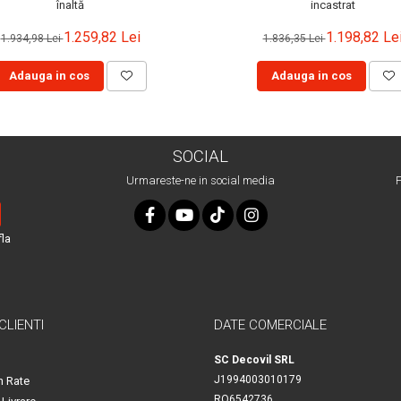
înaltă
incastrat
1.259,82 Lei
1.198,82 Le
1.934,98 Lei
1.836,35 Lei
Adauga in cos
Adauga in cos
SOCIAL
Urmareste-ne in social media
P
fla
 CLIENTI
DATE COMERCIALE
SC Decovil SRL
J1994003010179
n Rate
RO6542736