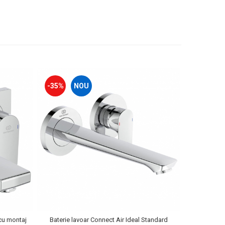
-35%
NOU
-32%
cu montaj
Baterie lavoar Connect Air Ideal Standard
Baterie lavo