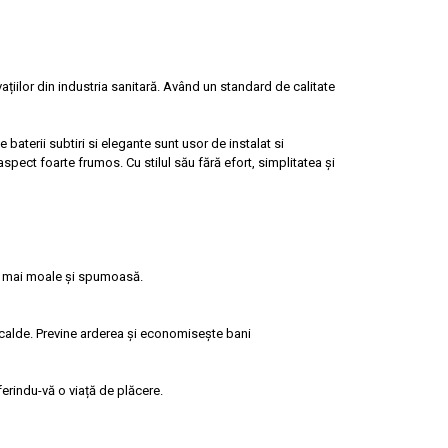
țiilor din industria sanitară. Având un standard de calitate
 baterii subtiri si elegante sunt usor de instalat si
aspect foarte frumos. Cu stilul său fără efort, simplitatea și
pă mai moale și spumoasă.
 calde. Previne arderea și economisește bani
erindu-vă o viață de plăcere.