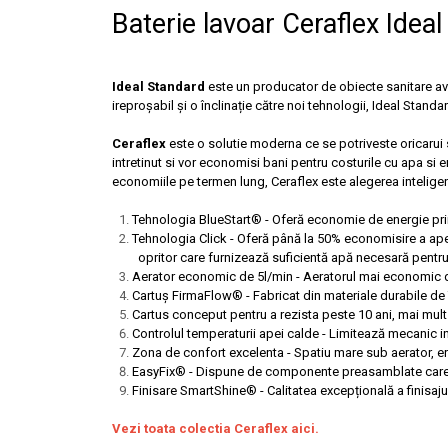
Baterie lavoar Ceraflex Idea
Lavoare
Lavoare freestanding
Lavoare pe blat
Ideal Standard
este un producator de obiecte sanitare avân
Lavoare sub blat
ireproșabil și o înclinație către noi tehnologii, Ideal Stan
Lavoare pe mobilier
Ceraflex
este o solutie moderna ce se potriveste oricarui sp
Lavoare incastrabile
intretinut si vor economisi bani pentru costurile cu apa si e
economiile pe termen lung, Ceraflex este alegerea inteligent
Lavoare suspendate,semipiedestal
Bideuri
Tehnologia BlueStart® - Oferă economie de energie prin
Tehnologia Click - Oferă până la 50% economisire a ap
Bideuri stative
opritor care furnizează suficientă apă necesară pentru
Bideuri suspendate
Aerator economic de 5l/min - Aeratorul mai economic de
Vase WC
Cartuș FirmaFlow® - Fabricat din materiale durabile de î
Cartus conceput pentru a rezista peste 10 ani, mai mult
Vase WC stative
Controlul temperaturii apei calde - Limitează mecanic 
Vase WC suspendate
Zona de confort excelenta - Spatiu mare sub aerator, er
EasyFix® - Dispune de componente preasamblate care r
WC pentru persoane cu dizabilitati
Finisare SmartShine® - Calitatea excepțională a finisaj
Capace
Vezi toata colectia Ceraflex aici.
Capace WC softclose