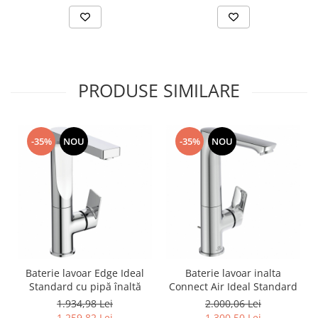
PRODUSE SIMILARE
-35%
NOU
-35%
NOU
Baterie lavoar Edge Ideal
Baterie lavoar inalta
Standard cu pipă înaltă
Connect Air Ideal Standard
1.934,98 Lei
2.000,06 Lei
1.259,82 Lei
1.300,50 Lei