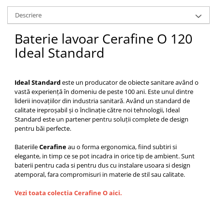
Capace WC clasice
Descriere
Capace bideuri
Pisoare
Baterie lavoar Cerafine O 120
Ideal Standard
Ideal Standard
este un producator de obiecte sanitare având o
vastă experiență în domeniu de peste 100 ani. Este unul dintre
liderii inovațiilor din industria sanitară. Având un standard de
calitate ireproșabil și o înclinație către noi tehnologii, Ideal
Standard este un partener pentru soluții complete de design
pentru băi perfecte.
Bateriile
Cerafine
au o forma ergonomica, fiind subtiri si
elegante, in timp ce se pot incadra in orice tip de ambient. Sunt
baterii pentru cada si pentru dus cu instalare usoara si design
atemporal, fara compromisuri in materie de stil sau calitate.
Vezi toata colectia Cerafine O aici.