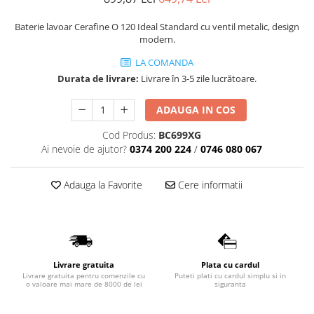
Lavoare
Baterie lavoar Cerafine O 120 Ideal Standard cu ventil metalic, design
Lavoare freestanding
modern.
Lavoare pe blat
LA COMANDA
Lavoare sub blat
Durata de livrare:
Livrare în 3-5 zile lucrătoare.
Lavoare pe mobilier
ADAUGA IN COS
Lavoare incastrabile
Lavoare suspendate,semipiedestal
Cod Produs:
BC699XG
Bideuri
Ai nevoie de ajutor?
0374 200 224
/
0746 080 067
Bideuri stative
Adauga la Favorite
Cere informatii
Bideuri suspendate
Vase WC
Vase WC stative
Vase WC suspendate
WC pentru persoane cu dizabilitati
Livrare gratuita
Plata cu cardul
Livrare gratuita pentru comenzile cu
Puteti plati cu cardul simplu si in
Capace
o valoare mai mare de 8000 de lei
siguranta
Capace WC softclose