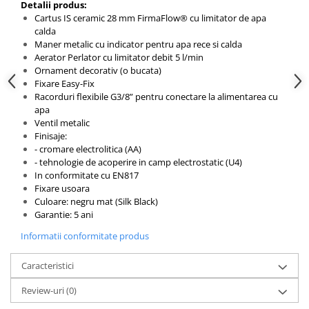
Detalii produs:
Cartus IS ceramic 28 mm FirmaFlow® cu limitator de apa
calda
Maner metalic cu indicator pentru apa rece si calda
Aerator Perlator cu limitator debit 5 l/min
Ornament decorativ (o bucata)
Fixare Easy-Fix
Racorduri flexibile G3/8” pentru conectare la alimentarea cu
apa
Ventil metalic
Finisaje:
- cromare electrolitica (AA)
- tehnologie de acoperire in camp electrostatic (U4)
In conformitate cu EN817
Fixare usoara
Culoare: negru mat (Silk Black)
Garantie: 5 ani
Informatii conformitate produs
Caracteristici
Review-uri
(0)