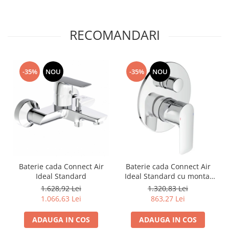
RECOMANDARI
-35%
NOU
-35%
NOU
Baterie cada Connect Air
Baterie cada Connect Air
Ideal Standard
Ideal Standard cu montaj
incastrat
1.628,92 Lei
1.320,83 Lei
1.066,63 Lei
863,27 Lei
ADAUGA IN COS
ADAUGA IN COS