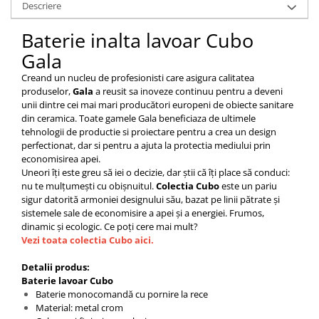
Descriere
Capace WC clasice
Capace bideuri
Baterie inalta lavoar Cubo
Pisoare
Gala
Creand un nucleu de profesionisti care asigura calitatea
produselor,
Gala
a reusit sa inoveze continuu pentru a deveni
unii dintre cei mai mari producători europeni de obiecte sanitare
din ceramica. Toate gamele Gala beneficiaza de ultimele
tehnologii de productie si proiectare
pentru a crea un design
perfectionat, dar si pentru a ajuta la protectia mediului prin
economisirea apei.
Uneori îți este greu să iei o decizie, dar știi că îți place să conduci:
nu te mulțumești cu obișnuitul.
Colectia Cubo
este un pariu
sigur datorită armoniei designului său, bazat pe linii pătrate și
sistemele sale de economisire a apei și a energiei. Frumos,
dinamic și ecologic. Ce poți cere mai mult?
Vezi toata colectia Cubo aici.
Detalii produs:
Baterie lavoar Cubo
Baterie monocomandă cu pornire la rece
Material: metal crom