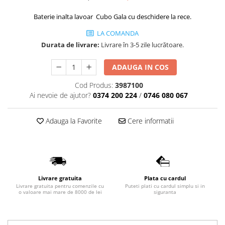
Lavoare
Baterie inalta lavoar Cubo Gala cu deschidere la rece.
Lavoare freestanding
LA COMANDA
Lavoare pe blat
Durata de livrare:
Livrare în 3-5 zile lucrătoare.
Lavoare sub blat
Lavoare pe mobilier
ADAUGA IN COS
Lavoare incastrabile
Cod Produs:
3987100
Lavoare suspendate,semipiedestal
Ai nevoie de ajutor?
0374 200 224
/
0746 080 067
Bideuri
Bideuri stative
Adauga la Favorite
Cere informatii
Bideuri suspendate
Vase WC
Vase WC stative
Vase WC suspendate
Livrare gratuita
Plata cu cardul
Livrare gratuita pentru comenzile cu
Puteti plati cu cardul simplu si in
WC pentru persoane cu dizabilitati
o valoare mai mare de 8000 de lei
siguranta
Capace
Capace WC softclose