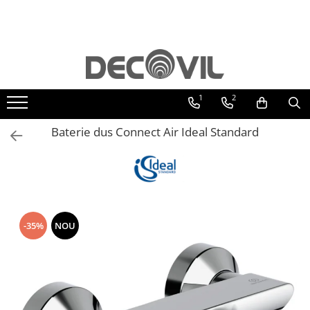
Obiecte sanitare
Mobilier baie
Mobilier general
Lichidare de stoc
Producatori Colectii
Baterii
Saltele
Obiecte sanitare Villeroy&Boch
Roth
Oglinzi baie
Baterii dus
Mobilier baie suspendat
Masute de cafea
Corpuri de iluminat
Cast Marble
1
2
Baterii cada
Mobilier baie stativ
Taburete
Besco
Baterie dus Connect Air Ideal Standard
Baterii lavoar
Defra
Baterii bideu
Deante
Seturi Baterii
Duravit
Baterii cu Termostat
Vayer
Baterii-Sisteme Dus
Piese, accesorii montaj baterii
Kaldewei
-35%
NOU
Accesorii Baie
Politek Italia
Accesorii pentru Baie
Bellona
Accesorii Medicale
Gala
Sifoane-Ventile lavoare-bideu